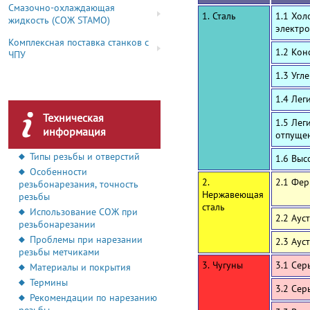
Смазочно-охлаждающая
1. Сталь
1.1 Хол
жидкость (СОЖ STAMO)
электро
Комплексная поставка станков с
1.2 Ко
ЧПУ
1.3 Угл
1.4 Лег
Техническая
1.5 Лег
информация
отпуще
Типы резьбы и отверстий
1.6 Выс
Особенности
2.
2.1 Фе
резьбонарезания, точность
Нержавеющая
резьбы
сталь
Использование СОЖ при
2.2 Аус
резьбонарезании
Проблемы при нарезании
2.3 Аус
резьбы метчиками
3. Чугуны
3.1 Сер
Материалы и покрытия
Термины
3.2 Сер
Рекомендации по нарезанию