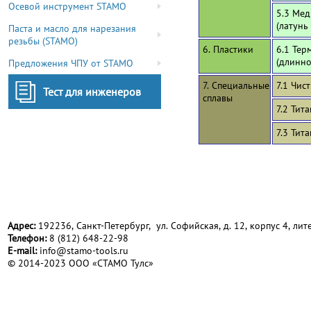
Осевой инструмент STAMO
5.3 Мед
(латунь
Паста и масло для нарезания
резьбы (STAMO)
6. Пластики
6.1 Тер
(длинн
Предложения ЧПУ от STAMO
7. Специальные
7.1 Чис
Тест для инженеров
сплавы
7.2 Тит
7.3 Тит
Адрес:
192236, Санкт-Петербург, ул. Софийская, д. 12, корпус 4, лите
Телефон:
8 (812) 648-22-98
Е-mail:
info@stamo-tools.ru
© 2014-2023 ООО «СТАМО Тулс»