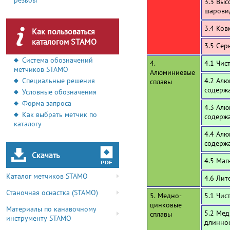
резьбы
3.3 Выс
шарови
3.4 Ков
Как пользоваться
каталогом STAMO
3.5 Се
Система обозначений
4.
4.1 Чи
метчиков STAMO
Алюминиевые
Специальные решения
4.2 Алю
сплавы
содержа
Условные обозначения
Форма запроса
4.3 Алю
Как выбрать метчик по
содерж
каталогу
4.4 Алю
содерж
Скачать
4.5 Маг
Каталог метчиков STAMO
4.6 Лит
Станочная оснастка (STAMO)
5. Медно-
5.1 Чис
цинковые
Материалы по канавочному
5.2 Мед
сплавы
инструменту STAMO
длинно