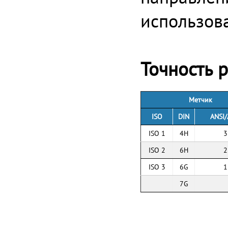
использова
Точность 
Метчик
ISO
DIN
ANSI
ISO 1
4H
3
ISO 2
6H
2
ISO 3
6G
1
7G