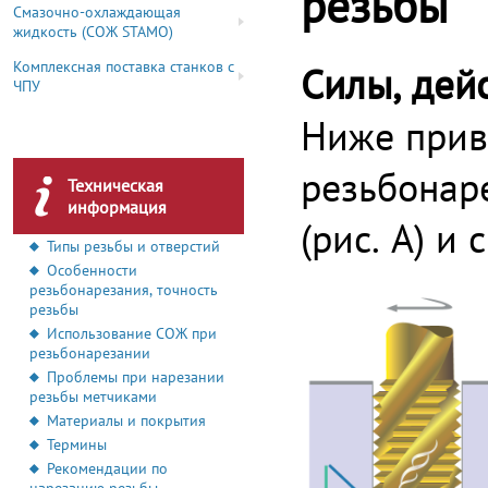
резьбы
Смазочно-охлаждающая
жидкость (СОЖ STAMO)
Комплексная поставка станков с
Силы, дей
ЧПУ
Ниже прив
резьбонар
Техническая
информация
(рис. А) и
Типы резьбы и отверстий
Особенности
резьбонарезания, точность
резьбы
Использование СОЖ при
резьбонарезании
Проблемы при нарезании
резьбы метчиками
Материалы и покрытия
Термины
Рекомендации по