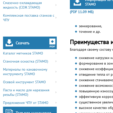
Смазочно-охлаждающая
STAMO
жидкость (СОЖ STAMO)
(PDF 11.09 МБ)
Комплексная поставка станков с
ЧПУ
зенкерование,
точение и др.
Преимущества и
Скачать
Благодаря своему составу
Каталог метчиков STAMO
снижение нагрузки н
Станочная оснастка (STAMO)
формирование в зон
снижение коэффицие
Материалы по канавочному
инструменту STAMO
отведение тепла от 
снижение стачиваемо
Осевой инструмент STAMO
снижение возможност
Паста и масло для нарезания
повышенную износоу
резьбы (STAMO)
эффективную корроз
существенное увелич
Предложения ЧПУ от STAMO
высокое качество об