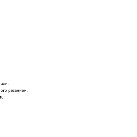
али,
ого резанием,
в,