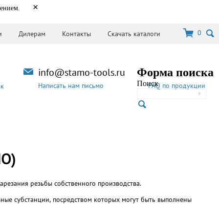
×
нением.
0
и
Дилерам
Контакты
Скачать каталоги
info@stamo-tools.ru
Форма поиска
Поиск
Написать нам письмо
FAQ по продукции
ок
MO)
арезания резьбы собственного производства.
зные субстанции, посредством которых могут быть выполнены