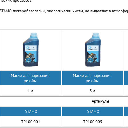
ческих процессов.
 STAMO пожаробезопасны, экологически чисты, не выделяют в атмосфе
Масло для нарезания
Масло для нарезания
резьбы
резьбы
1 л.
5 л.
Артикулы
STAMO
STAMO
TP100.001
TP100.005