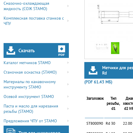
Смазочно-охлаждающая
жидкость (СОЖ STAMO)
Комплексная поставка станков с
ЧПУ
Скачать
Каталог метчиков STAMO
Метчики для ре
Станочная оснастка (STAMO)
Rd
Материалы по канавочному
(PDF 61.43 МБ)
инструменту STAMO
Осевой инструмент STAMO
Заголовок
Тип
Диа
резьбы,
хвост
Паста и масло для нарезания
d1
d2 h9
резьбы (STAMO)
Предложения ЧПУ от STAMO
ST800090
Rd 30
22.00