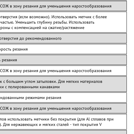
 СОЖ в зону резания для уменьшения наростообразования
отверстия (если возможно). Использовать метчик с более
частью. Уменьшить глубину резьбы. Использовать
роны с компенсацией на сжатие/растяжение
 отверстия до рекомендованного
орость резания
ь резания
 СОЖ в зону резания для уменьшения наростообразования
к с большим углом затыловки. Для мягких материалов
ики с полированными канавками
ендованными режимами резания
 СОЖ в зону резания для уменьшения наростообразования
лов использовать метчики без покрытия (для Al сплавов при
. Для нержавеющих и мягких сталей - тип покрытия V