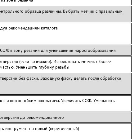
 из зоны резания
онтрольного образца различны. Выбрать метчик с правильным
едуя рекомендациям каталога
 СОЖ в зону резания для уменьшения наростообразования
отверстия (если возможно). Использовать метчик с более
 частью. Уменьшить глубину резьбы
отверстии без фаски. Заходную фаску делать после обработки
к с износостойким покрытием. Увеличить СОЖ. Уменьшить
 отверстия до рекомендованного
ть инструмент на новый (переточенный)