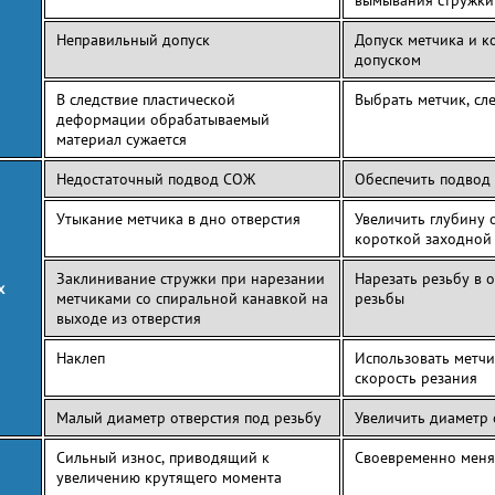
вымывания стружки
Неправильный допуск
Допуск метчика и к
допуском
В следствие пластической
Выбрать метчик, сл
деформации обрабатываемый
материал сужается
Недостаточный подвод СОЖ
Обеспечить подвод
Утыкание метчика в дно отверстия
Увеличить глубину 
короткой заходной
Заклинивание стружки при нарезании
Нарезать резьбу в 
х
метчиками со спиральной канавкой на
резьбы
выходе из отверстия
Наклеп
Использовать метчи
скорость резания
Малый диаметр отверстия под резьбу
Увеличить диаметр
Сильный износ, приводящий к
Своевременно меня
увеличению крутящего момента