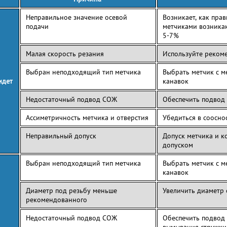
Неправильное значение осевой
Возникает, как пра
подачи
метчиками возникаю
5-7%
Малая скорость резания
Используйте реком
Выбран неподходящий тип метчика
Выбрать метчик с м
идет
канавок
Недостаточный подвод СОЖ
Обеспечить подвод
Ассиметричность метчика и отверстия
Убедиться в соосно
Неправильный допуск
Допуск метчика и к
допуском
Выбран неподходящий тип метчика
Выбрать метчик с м
канавок
Диаметр под резьбу меньше
Увеличить диаметр 
рекомендованного
Недостаточный подвод СОЖ
Обеспечить подвод