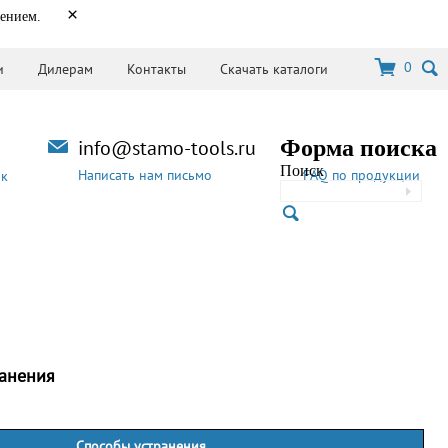
×
нением.
0
и
Дилерам
Контакты
Скачать каталоги
info@stamo-tools.ru
Форма поиска
Поиск
Написать нам письмо
FAQ по продукции
ок
ранения
Способы устранения