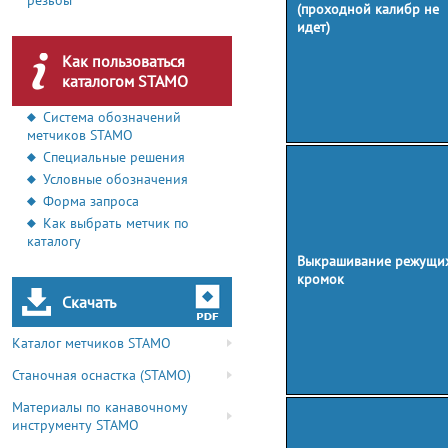
резьбы
(проходной калибр не
идет)
Как пользоваться
каталогом STAMO
Система обозначений
метчиков STAMO
Специальные решения
Условные обозначения
Форма запроса
Как выбрать метчик по
каталогу
Выкрашивание режущи
кромок
Скачать
Каталог метчиков STAMO
Станочная оснастка (STAMO)
Материалы по канавочному
инструменту STAMO