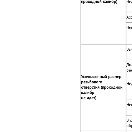
проходной калибр)
Не
Ас
Не
Вы
Ди
ре
Уменьшенный размер
резьбового
Не
отверстия (проходной
калибр
не идет)
Не
В 
об