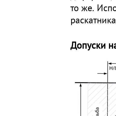
то же. Исп
раскатника
Допуски н