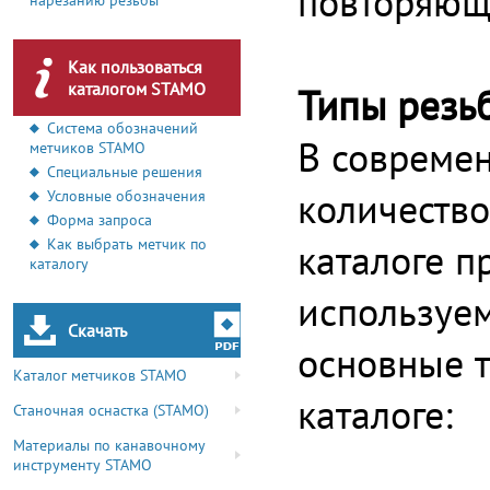
повторяющ
нарезанию резьбы
Как пользоваться
каталогом STAMO
Типы резь
Система обозначений
В совреме
метчиков STAMO
Специальные решения
количество
Условные обозначения
Форма запроса
Как выбрать метчик по
каталоге п
каталогу
используе
Скачать
основные 
Каталог метчиков STAMO
каталоге:
Станочная оснастка (STAMO)
Материалы по канавочному
инструменту STAMO