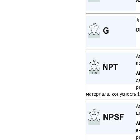
A
Т
D
А
к
A
д
р
материала, конусность 1
А
ц
A
в
р