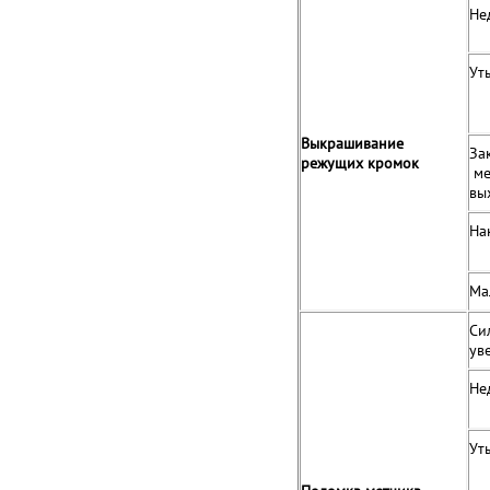
Не
Ут
Выкрашивание
За
режущих кромок
ме
вы
На
Ма
Си
ув
Не
Ут