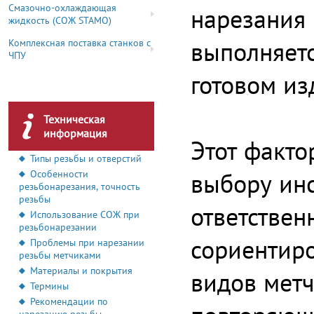
Смазочно-охлаждающая
нарезания 
жидкость (СОЖ STAMO)
выполняет
Комплексная поставка станков с
ЧПУ
готовом из
Техническая
информация
Этот факто
Типы резьбы и отверстий
выбору инс
Особенности
резьбонарезания, точность
резьбы
ответствен
Использование СОЖ при
резьбонарезании
сориентиро
Проблемы при нарезании
резьбы метчиками
Материалы и покрытия
видов метч
Термины
Рекомендации по