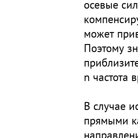
осевые сил
компенсиру
может прив
Поэтому з
приблизите
n частота 
В случае и
прямыми к
направлени