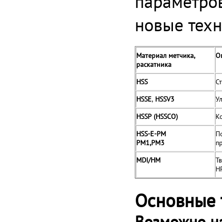
параметров
новые техн
Материал метчика,
О
раскатника
HSS
С
HSSE
,
HSSV3
У
HSSP (HSSCO)
К
HSS-E-PM
П
PM1,PM3
п
MDI/HM
Т
H
Основные 
Возможно на