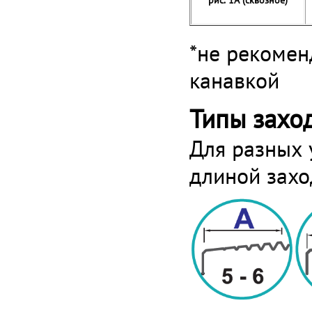
рис. 1А (сквозное)
*не рекомен
канавкой
Типы захо
Для разных 
длиной захо