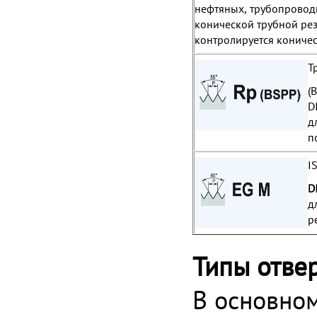
нефтяных, трубопровод
конической трубной ре
контролируется кониче
Т
(
D
д
п
I
D
д
р
Типы отве
В основном