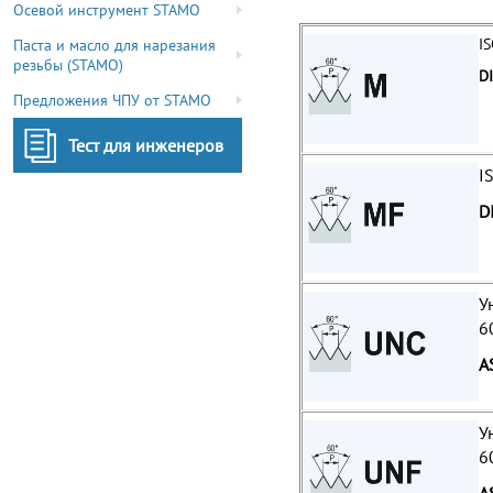
Осевой инструмент STAMO
I
Паста и масло для нарезания
резьбы (STAMO)
D
Предложения ЧПУ от STAMO
Тест для инженеров
I
D
У
6
A
У
6