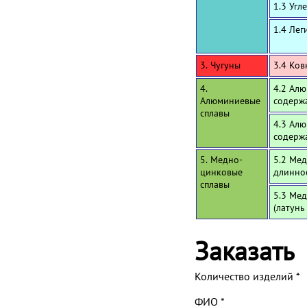
1.3 Угл
1.4 Лег
3. Чугуны
3.4 Ков
4.
4.2 Алю
Алюминиевые
содерж
сплавы
4.3 Алю
содерж
5. Медно-
5.2 Мед
цинковые
длинно
сплавы
5.3 Мед
(латунь
Заказать
Количество изделий
*
ФИО
*