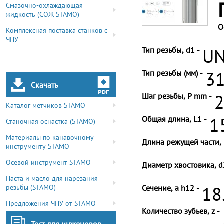
Смазочно-охлаждающая
жидкость (СОЖ STAMO)
О
Комплексная поставка станков с
ЧПУ
Тип резьбы, d1 -
UN
Тип резьбы (мм) -
31
Скачать
Шаг резьбы, P mm -
2
Каталог метчиков STAMO
Общая длина, L1 -
1
Станочная оснастка (STAMO)
Материалы по канавочному
Длина режущей части, 
инструменту STAMO
Осевой инструмент STAMO
Диаметр хвостовика, d
Паста и масло для нарезания
резьбы (STAMO)
Сечение, a h12 -
18
Предложения ЧПУ от STAMO
Количество зубьев, z -