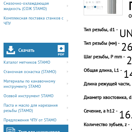
Смазочно-охлаждающая
жидкость (СОЖ STAMO)
О
Комплексная поставка станков с
ЧПУ
Тип резьбы, d1 -
UN
Тип резьбы (мм) -
26
Скачать
Шаг резьбы, P mm -
2
Каталог метчиков STAMO
Общая длина, L1 -
1
Станочная оснастка (STAMO)
Материалы по канавочному
Длина режущей части, 
инструменту STAMO
Осевой инструмент STAMO
Диаметр хвостовика, d
Паста и масло для нарезания
резьбы (STAMO)
Сечение, a h12 -
16
Предложения ЧПУ от STAMO
Количество зубьев, z -