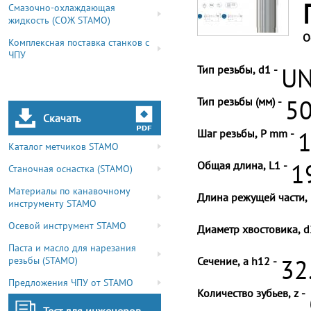
Смазочно-охлаждающая
жидкость (СОЖ STAMO)
О
Комплексная поставка станков с
ЧПУ
Тип резьбы, d1 -
UN
Тип резьбы (мм) -
50
Скачать
Шаг резьбы, P mm -
1
Каталог метчиков STAMO
Общая длина, L1 -
1
Станочная оснастка (STAMO)
Материалы по канавочному
Длина режущей части, 
инструменту STAMO
Осевой инструмент STAMO
Диаметр хвостовика, d
Паста и масло для нарезания
резьбы (STAMO)
Сечение, a h12 -
32
Предложения ЧПУ от STAMO
Количество зубьев, z -