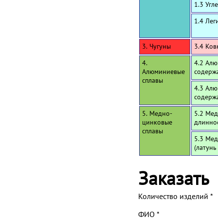
1.3 Угл
1.4 Лег
3. Чугуны
3.4 Ков
4.
4.2 Алю
Алюминиевые
содерж
сплавы
4.3 Алю
содерж
5. Медно-
5.2 Мед
цинковые
длинно
сплавы
5.3 Мед
(латунь
Заказать
Количество изделий
*
ФИО
*