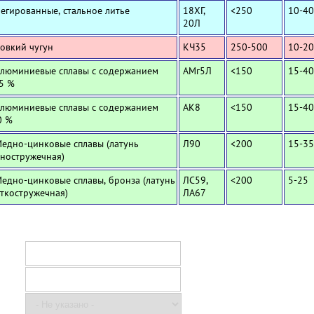
Легированные, стальное литье
18ХГ,
<250
10-40
20Л
Ковкий чугун
КЧ35
250-500
10-20
Алюминиевые сплавы с содержанием
АМг5Л
<150
15-40
,5 %
Алюминиевые сплавы с содержанием
АК8
<150
15-40
0 %
Медно-цинковые сплавы (латунь
Л90
<200
15-35
ностружечная)
Медно-цинковые сплавы, бронза (латунь
ЛС59,
<200
5-25
ткостружечная)
ЛА67