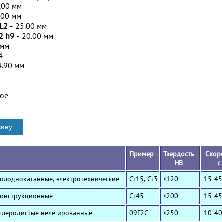
.00 мм
.00 мм
L2 -
25.00 мм
2 h9 -
20.00 мм
 мм
4
4.90 мм
D
ное
*
Пример
Твердость
Скор
HB
с
Холоднокатанные, электротехнические
Ст15, Ст3
<120
15-45
Конструкционные
Ст45
<200
15-45
Углеродистые нелегированные
09Г2С
<250
10-40