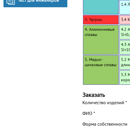
Тест для инженеров
1.4 
3. Чугуны
3.4 
4. Алюминиевые
4.2 
сплавы
Si<0
4.3 
Si<1
5. Медно-
5.2 
цинковые сплавы
длин
5.3 
коро
Заказать
Количество изделий
*
ФИО
*
Форма собственности