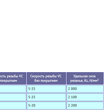
+
ость резьбы VC
Скорость резьбы VC
Удельная сила
 покрытием
без покрытием
резанья, Кс, Н/мм²
5-25
2 000
5-25
2 100
5-20
2 200