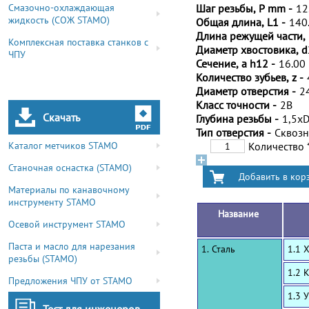
Смазочно-охлаждающая
Шаг резьбы, P mm -
12
жидкость (СОЖ STAMO)
Общая длина, L1 -
140
Длина режущей части, 
Комплексная поставка станков с
Диаметр хвостовика, d
ЧПУ
Сечение, a h12 -
16.00
Количество зубьев, z -
Диаметр отверстия -
2
Класс точности -
2B
Скачать
Глубина резьбы -
1,5x
Тип отверстия -
Сквоз
Каталог метчиков STAMO
Количество
Станочная оснастка (STAMO)
Материалы по канавочному
инструменту STAMO
Название
Осевой инструмент STAMO
Паста и масло для нарезания
1. Сталь
1.1 
резьбы (STAMO)
1.2 
Предложения ЧПУ от STAMO
1.3 