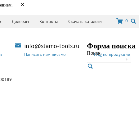
×
нением.
0
и
Дилерам
Контакты
Скачать каталоги
info@stamo-tools.ru
Форма поиска
Поиск
Написать нам письмо
FAQ по продукции
ок
500189