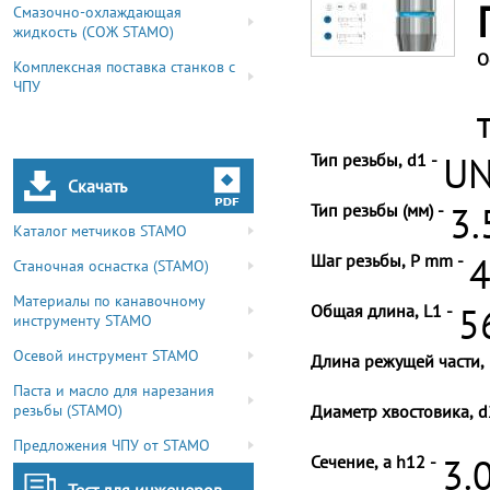
Смазочно-охлаждающая
жидкость (СОЖ STAMO)
О
Комплексная поставка станков с
ЧПУ
Тип резьбы, d1 -
UN
Скачать
Тип резьбы (мм) -
3.
Каталог метчиков STAMO
Шаг резьбы, P mm -
4
Станочная оснастка (STAMO)
Материалы по канавочному
Общая длина, L1 -
5
инструменту STAMO
Осевой инструмент STAMO
Длина режущей части, 
Паста и масло для нарезания
резьбы (STAMO)
Диаметр хвостовика, d
Предложения ЧПУ от STAMO
Сечение, a h12 -
3.