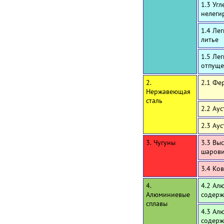
1.3 Уг
нелеги
1.4 Ле
литье
1.5 Ле
отпуще
2.
2.1 Фе
Нержавеющая
сталь
2.2 Ау
2.3 Ау
3. Чугуны
3.3 Вы
шаров
3.4 Ко
4.
4.2 Ал
Алюминиевые
содерж
сплавы
4.3 Ал
содерж