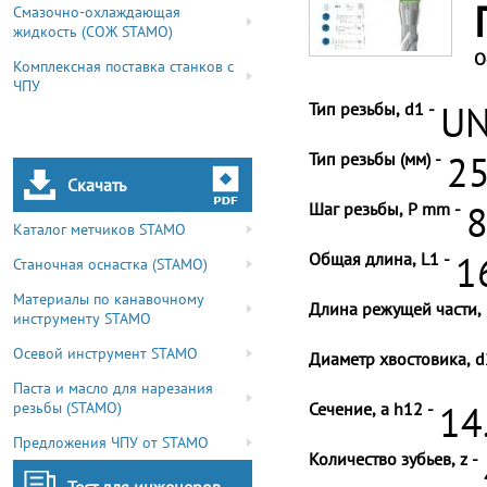
Смазочно-охлаждающая
жидкость (СОЖ STAMO)
О
Комплексная поставка станков с
ЧПУ
Тип резьбы, d1 -
UN
Тип резьбы (мм) -
25
Скачать
Шаг резьбы, P mm -
8
Каталог метчиков STAMO
Общая длина, L1 -
1
Станочная оснастка (STAMO)
Материалы по канавочному
Длина режущей части, 
инструменту STAMO
Осевой инструмент STAMO
Диаметр хвостовика, d
Паста и масло для нарезания
резьбы (STAMO)
Сечение, a h12 -
14
Предложения ЧПУ от STAMO
Количество зубьев, z -