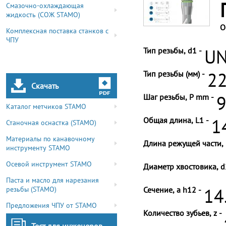
Смазочно-охлаждающая
жидкость (СОЖ STAMO)
О
Комплексная поставка станков с
ЧПУ
Тип резьбы, d1 -
UN
Тип резьбы (мм) -
22
Скачать
Шаг резьбы, P mm -
9
Каталог метчиков STAMO
Общая длина, L1 -
1
Станочная оснастка (STAMO)
Материалы по канавочному
Длина режущей части, 
инструменту STAMO
Осевой инструмент STAMO
Диаметр хвостовика, d
Паста и масло для нарезания
резьбы (STAMO)
Сечение, a h12 -
14
Предложения ЧПУ от STAMO
Количество зубьев, z -