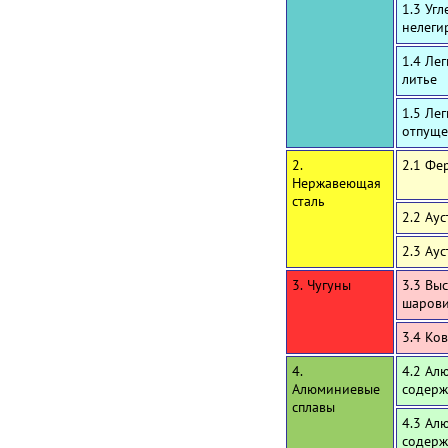
1.3 Уг
нелеги
1.4 Ле
литье
1.5 Ле
отпуще
2.
2.1 Фе
Нержавеющая
сталь
2.2 Ау
2.3 Ау
3. Чугуны
3.3 Вы
шаров
3.4 Ко
4.
4.2 Ал
Алюминиевые
содерж
сплавы
4.3 Ал
содерж