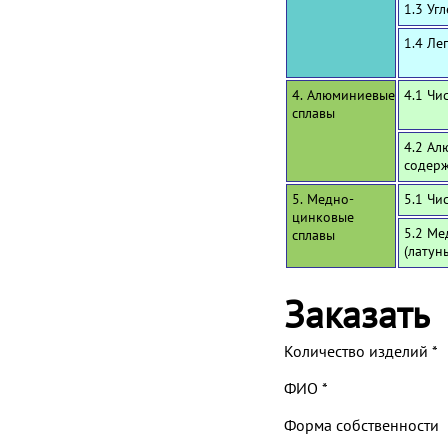
1.3 Уг
1.4 Ле
4. Алюминиевые
4.1 Чи
сплавы
4.2 Ал
содерж
5. Медно-
5.1 Чи
цинковые
5.2 Ме
сплавы
(латун
Заказать
Количество изделий
*
ФИО
*
Форма собственности