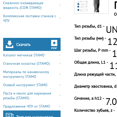
Смазочно-охлаждающая
жидкость (СОЖ STAMO)
О
Комплексная поставка станков с
ЧПУ
Тип резьбы, d1 -
UN
Тип резьбы (мм) -
12
Скачать
Шаг резьбы, P mm -
1
Каталог метчиков STAMO
Общая длина, L1 -
1
Станочная оснастка (STAMO)
Материалы по канавочному
Длина режущей части, 
инструменту STAMO
Осевой инструмент STAMO
Диаметр хвостовика, d
Паста и масло для нарезания
резьбы (STAMO)
Сечение, a h12 -
7.
Предложения ЧПУ от STAMO
Количество зубьев, z -