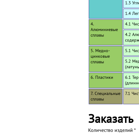
1.3 Уг
1.4 Ле
4.
4.1 Чи
Алюминиевые
4.2 Ал
сплавы
содерж
5. Медно-
5.1 Чи
цинковые
5.2 Ме
сплавы
(латун
6. Пластики
6.1 Те
(длинн
7. Специальные
7.1 Чи
сплавы
Заказать
Количество изделий
*