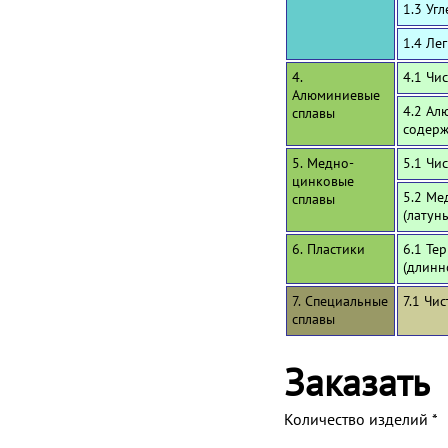
1.3 Уг
1.4 Ле
4.
4.1 Чи
Алюминиевые
4.2 Ал
сплавы
содерж
5. Медно-
5.1 Чи
цинковые
5.2 Ме
сплавы
(латун
6. Пластики
6.1 Те
(длинн
7. Специальные
7.1 Чи
сплавы
Заказать
Количество изделий
*