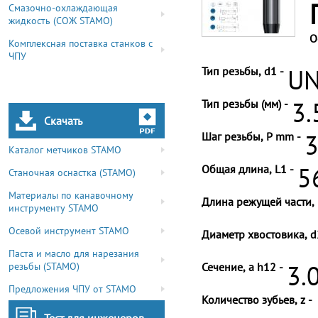
Смазочно-охлаждающая
жидкость (СОЖ STAMO)
О
Комплексная поставка станков с
ЧПУ
Тип резьбы, d1 -
UN
Тип резьбы (мм) -
3.
Скачать
Шаг резьбы, P mm -
3
Каталог метчиков STAMO
Общая длина, L1 -
5
Станочная оснастка (STAMO)
Материалы по канавочному
Длина режущей части, 
инструменту STAMO
Осевой инструмент STAMO
Диаметр хвостовика, d
Паста и масло для нарезания
резьбы (STAMO)
Сечение, a h12 -
3.
Предложения ЧПУ от STAMO
Количество зубьев, z -