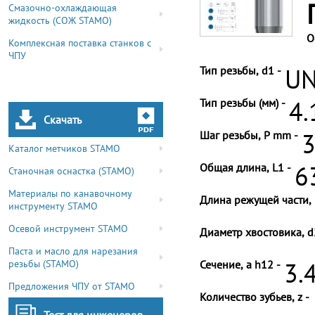
Смазочно-охлаждающая
жидкость (СОЖ STAMO)
О
Комплексная поставка станков с
ЧПУ
Тип резьбы, d1 -
UN
Тип резьбы (мм) -
4.
Скачать
Шаг резьбы, P mm -
3
Каталог метчиков STAMO
Общая длина, L1 -
6
Станочная оснастка (STAMO)
Материалы по канавочному
Длина режущей части, 
инструменту STAMO
Осевой инструмент STAMO
Диаметр хвостовика, d
Паста и масло для нарезания
резьбы (STAMO)
Сечение, a h12 -
3.
Предложения ЧПУ от STAMO
Количество зубьев, z -