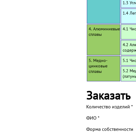
1.3 Уг
1.4 Ле
4. Алюминиевые
4.1 Чи
сплавы
4.2 Ал
содерж
5. Медно-
5.1 Чи
цинковые
5.2 Ме
сплавы
(латун
Заказать
Количество изделий
*
ФИО
*
Форма собственности