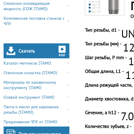
Смазочно-охлаждающая
жидкость (СОЖ STAMO)
О
Комплексная поставка станков с
ЧПУ
Тип резьбы, d1 -
UN
Тип резьбы (мм) -
12
Скачать
Шаг резьбы, P mm -
1
Каталог метчиков STAMO
Общая длина, L1 -
1
Станочная оснастка (STAMO)
Материалы по канавочному
Длина режущей части, 
инструменту STAMO
Осевой инструмент STAMO
Диаметр хвостовика, d
Паста и масло для нарезания
резьбы (STAMO)
Сечение, a h12 -
7.
Предложения ЧПУ от STAMO
Количество зубьев, z -