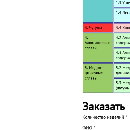
1.3 Угл
1.4 Лег
3. Чугуны
3.4 Ков
4.
4.2 Алю
Алюминиевые
содерж
сплавы
4.3 Алю
содерж
5. Медно-
5.2 Мед
цинковые
длинно
сплавы
5.3 Мед
(латунь
Заказать
Количество изделий
*
ФИО
*