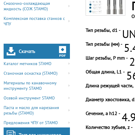
Смазочно-охлаждающая
жидкость (СОЖ STAMO)
О
Комплексная поставка станков с
ЧПУ
Тип резьбы, d1 -
UN
Тип резьбы (мм) -
5.
Скачать
Шаг резьбы, P mm -
2
Каталог метчиков STAMO
Общая длина, L1 -
5
Станочная оснастка (STAMO)
Материалы по канавочному
Длина режущей части, 
инструменту STAMO
Осевой инструмент STAMO
Диаметр хвостовика, d
Паста и масло для нарезания
резьбы (STAMO)
Сечение, a h12 -
4.
Предложения ЧПУ от STAMO
Количество зубьев, z -