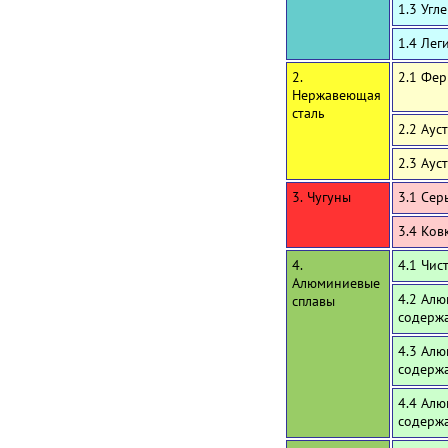
1.3 Угл
1.4 Лег
2.
2.1 Фе
Нержавеющая
сталь
2.2 Аус
2.3 Аус
3. Чугуны
3.1 Сер
3.4 Ков
4.
4.1 Чи
Алюминиевые
4.2 Алю
сплавы
содержа
4.3 Алю
содерж
4.4 Алю
содерж