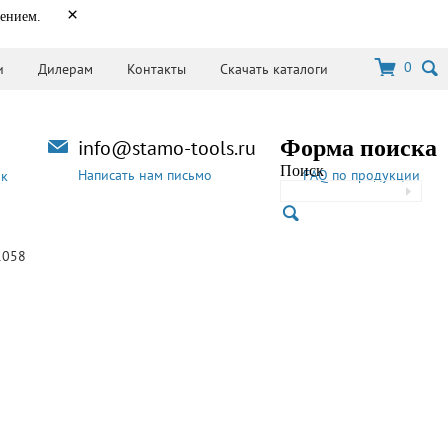
×
нением.
0
и
Дилерам
Контакты
Скачать каталоги
info@stamo-tools.ru
Форма поиска
Поиск
Написать нам письмо
FAQ по продукции
ок
1058