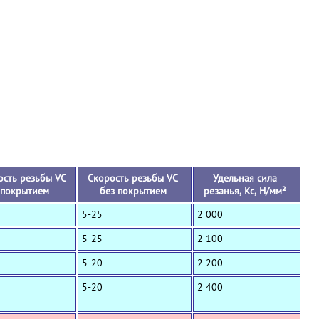
+
ость резьбы VC
Скорость резьбы VC
Удельная сила
 покрытием
без покрытием
резанья, Кс, Н/мм²
5-25
2 000
5-25
2 100
5-20
2 200
5-20
2 400