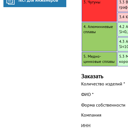
Тест для инженеров
3. Чугуны
3.3 
граф
3.4 
4. Алюминиевые
4.2 
сплавы
Si<0
4.3 
Si<1
5. Медно-
5.3 
цинковые сплавы
коро
Заказать
Количество изделий
*
ФИО
*
Форма собственности
Компания
ИНН