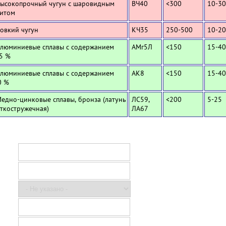
Высокопрочный чугун с шаровидным
ВЧ40
<300
10-30
итом
Ковкий чугун
КЧ35
250-500
10-20
Алюминиевые сплавы с содержанием
АМг5Л
<150
15-40
,5 %
Алюминиевые сплавы с содержанием
АК8
<150
15-40
0 %
Медно-цинковые сплавы, бронза (латунь
ЛС59,
<200
5-25
ткостружечная)
ЛА67