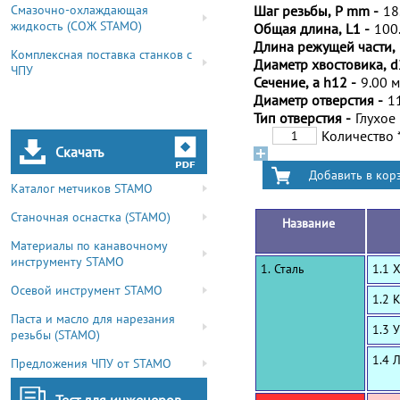
Смазочно-охлаждающая
Шаг резьбы, P mm -
18
жидкость (СОЖ STAMO)
Общая длина, L1 -
100
Длина режущей части, 
Комплексная поставка станков с
Диаметр хвостовика, d
ЧПУ
Сечение, a h12 -
9.00 
Диаметр отверстия -
1
Тип отверстия -
Глухое
Количество
Скачать
Каталог метчиков STAMO
Станочная оснастка (STAMO)
Название
Материалы по канавочному
инструменту STAMO
1. Сталь
1.1 
Осевой инструмент STAMO
1.2 
Паста и масло для нарезания
1.3 
резьбы (STAMO)
1.4 
Предложения ЧПУ от STAMO