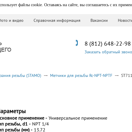
спользует файлы cookie. Оставаясь на сайте, вы соглашаетесь с их приме
Фото и видео
Справочная информация
Вакансии
Новост
8 (812) 648-22-98
Заказать обратный звон
зания резьбы (STAMO)
Метчики для резьбы Rc-NPT-NPTF
ST71
араметры
сновное применение -
Универсальное применение
ип резьбы, d1 -
NPT 1/4
ип резьбы (мм) -
13.72