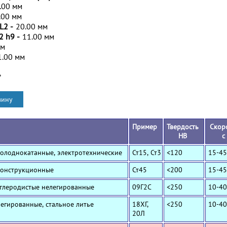
.00 мм
.00 мм
L2 -
20.00 мм
2 h9 -
11.00 мм
мм
1.00 мм
*
Пример
Твердость
Скор
HB
с
Холоднокатанные, электротехнические
Ст15, Ст3
<120
15-45
Конструкционные
Ст45
<200
15-45
Углеродистые нелегированные
09Г2С
<250
10-40
Легированные, стальное литье
18ХГ,
<250
10-40
20Л