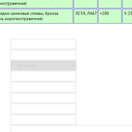
ностружечная)
Медно-цинковые сплавы, бронза
ЛС59, ЛА67
<200
5-2
унь короткостружечная)