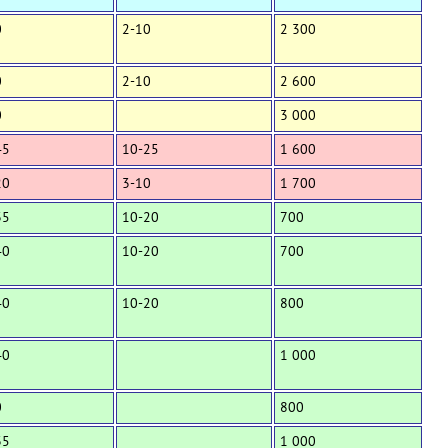
0
2-10
2 300
0
2-10
2 600
0
3 000
45
10-25
1 600
20
3-10
1 700
35
10-20
700
40
10-20
700
40
10-20
800
40
1 000
0
800
35
1 000