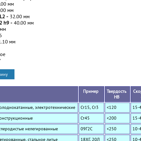
.00 мм
.00 мм
L2 -
32.00 мм
2 h9 -
40.00 мм
 мм
6
1.10 мм
ное
*
Пример
Твердость
Ско
HB
Холоднокатанные, электротехнические
Ст15, Ст3
<120
15-
Конструкционные
Ст45
<200
15-
Углеродистые нелегированные
09Г2С
<250
10-
Легированные, стальное литье
18ХГ, 20Л
<250
10-