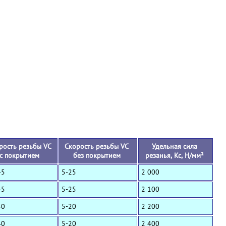
+
рость резьбы VC
Скорость резьбы VC
Удельная сила
с покрытием
без покрытием
резанья, Кс, Н/мм²
45
5-25
2 000
45
5-25
2 100
40
5-20
2 200
40
5-20
2 400