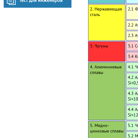
Тест для инженеров
2. Нержавеющая
2.1 
сталь
2.2 
2.3 
3. Чугуны
3.1 
3.4 
4. Алюминиевые
4.1 
сплавы
4.2 
Si<0,
4.3 
Si<1
4.4 
Si>1
5. Медно-
5.1 
цинковые сплавы
5.2 