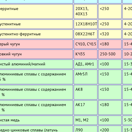
Ферритные
20Х13,
<250
4-2
40Х13
Аустенитные
12Х18Н10Т
<250
4-2
Аустенитно-ферритные
08Х22Н6Т
<320
4-2
Серый чугун
СЧ10, СЧ15
<180
15-
Ковкий чугун
КЧ35
250-500
10-
Чистый алюминий/магний
АД1, АМг1
<100
15-
Алюминиевые сплавы с содержанием
АМг5Л
<150
15-
5 %
Алюминиевые сплавы с содержанием
АК8
<150
15-
0 %
Алюминиевые сплавы с содержанием
АК17
<180
15-
2 %
Чистая медь
М1, М2
<100
5-3
Медно-цинковые сплавы (латунь
Л90
<200
15-