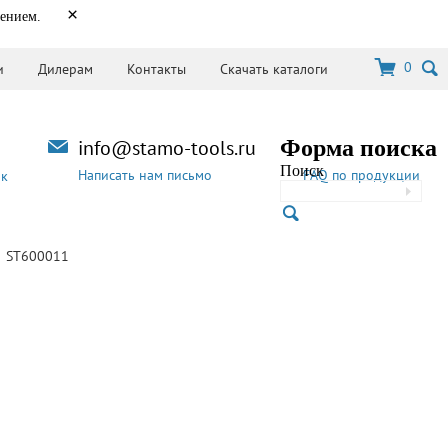
×
нением.
0
и
Дилерам
Контакты
Скачать каталоги
info@stamo-tools.ru
Форма поиска
Поиск
Написать нам письмо
FAQ по продукции
ок
ST600011