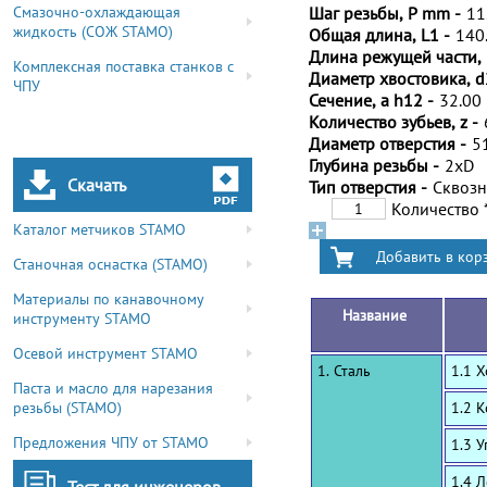
Смазочно-охлаждающая
Шаг резьбы, P mm -
11
жидкость (СОЖ STAMO)
Общая длина, L1 -
140
Длина режущей части, 
Комплексная поставка станков с
Диаметр хвостовика, d
ЧПУ
Сечение, a h12 -
32.00
Количество зубьев, z -
Диаметр отверстия -
5
Глубина резьбы -
2xD
Скачать
Тип отверстия -
Сквоз
Количество
Каталог метчиков STAMO
Станочная оснастка (STAMO)
Материалы по канавочному
Название
инструменту STAMO
Осевой инструмент STAMO
1. Сталь
1.1 
Паста и масло для нарезания
резьбы (STAMO)
1.2 
Предложения ЧПУ от STAMO
1.3 
1.4 