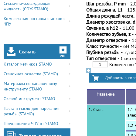
Смазочно-охлаждающая
Шаг резьбы, P mm -
2.
жидкость (СОЖ STAMO)
Общая длина, L1 -
125
Длина режущей части, 
Комплексная поставка станков с
Диаметр хвостовика, d
ЧПУ
Сечение, a h12 -
11.00
Количество зубьев, z -
Диаметр отверстия -
1
Класс точности -
6H M
Скачать
Глубина резьбы -
2,5x
Тип отверстия -
Сквоз
Каталог метчиков STAMO
Количество
Станочная оснастка (STAMO)
Материалы по канавочному
инструменту STAMO
Название
Осевой инструмент STAMO
Паста и масло для нарезания
1. Сталь
1.1 
резьбы (STAMO)
эле
Предложения ЧПУ от STAMO
1.2
1.3 