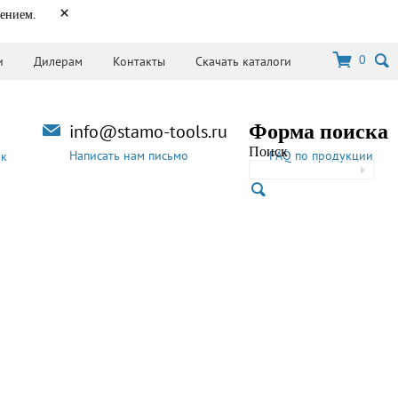
×
нением.
0
и
Дилерам
Контакты
Скачать каталоги
info@stamo-tools.ru
Форма поиска
Поиск
Написать нам письмо
FAQ по продукции
ок