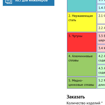
Тест для инженеров
1.4 
2. Нержавеющая
2.1
сталь
2.2 
3. Чугуны
3.3 
шар
3.4 
4. Алюминиевые
4.2 
сплавы
сод
4.3 
сод
5. Медно-
5.2 
цинковые сплавы
дли
Заказать
Количество изделий
*