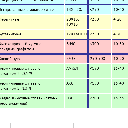
Легированные, стальное литье
18ХГ, 20Л
<250
10-40
 Ферритные
20Х13,
<250
4-20
40Х13
Аустенитные
12Х18Н10Т
<250
4-20
Высокопрочный чугун с
ВЧ40
<300
10-30
овидным графитом
Ковкий чугун
КЧ35
250-500
10-20
Алюминиевые сплавы с
АМг5Л
<150
15-40
ержанием Si<0,5 %
Алюминиевые сплавы с
АК8
<150
15-40
ержанием Si<10 %
Медно-цинковые сплавы (латунь
Л90
<200
15-35
нностружечная)