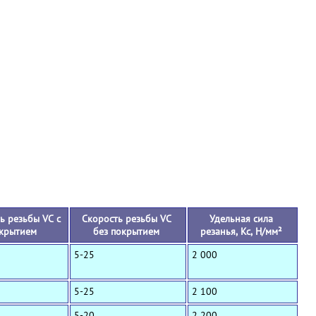
+
ь резьбы VC с
Скорость резьбы VC
Удельная сила
крытием
без покрытием
резанья, Кс, Н/мм²
5-25
2 000
5-25
2 100
5-20
2 200