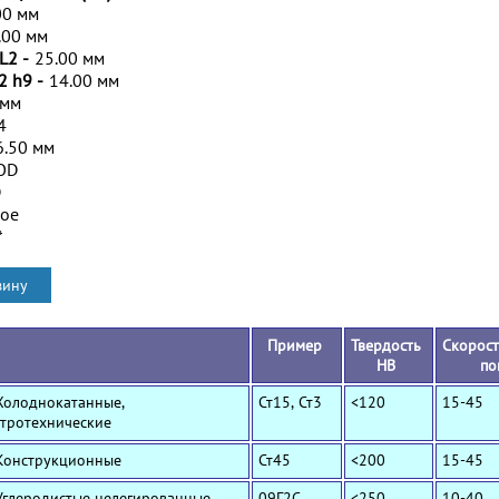
00 мм
.00 мм
L2 -
25.00 мм
2 h9 -
14.00 мм
 мм
4
6.50 мм
OD
D
ное
*
Пример
Твердость
Скорост
HB
по
Холоднокатанные,
Ст15, Ст3
<120
15-45
ктротехнические
 Конструкционные
Ст45
<200
15-45
Углеродистые нелегированные
09Г2С
<250
10-40