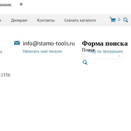
×
нением.
0
и
Дилерам
Контакты
Скачать каталоги
info@stamo-tools.ru
Форма поиска
Поиск
Написать нам письмо
FAQ по продукции
ок
11336