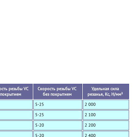
+
ость резьбы VC
Скорость резьбы VC
Удельная сила
 покрытием
без покрытием
резанья, Кс, Н/мм²
5-25
2 000
5-25
2 100
5-20
2 200
5-20
2 400