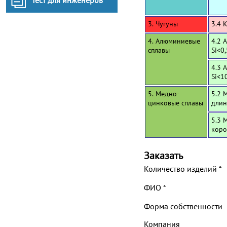
Тест для инженеров
3. Чугуны
3.4 
4. Алюминиевые
4.2 
сплавы
Si<0
4.3 
Si<1
5. Медно-
5.2 
цинковые сплавы
длин
5.3 
коро
Заказать
Количество изделий
*
ФИО
*
Форма собственности
Компания