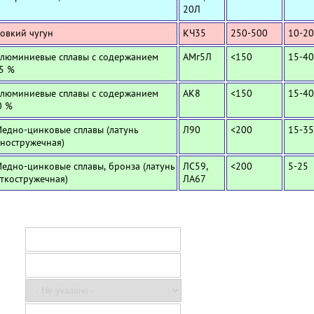
20Л
Ковкий чугун
КЧ35
250-500
10-20
Алюминиевые сплавы с содержанием
АМг5Л
<150
15-40
,5 %
Алюминиевые сплавы с содержанием
АК8
<150
15-40
0 %
Медно-цинковые сплавы (латунь
Л90
<200
15-35
ностружечная)
Медно-цинковые сплавы, бронза (латунь
ЛС59,
<200
5-25
ткостружечная)
ЛА67