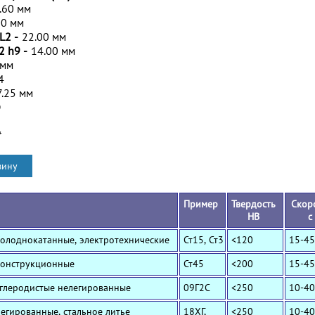
.60 мм
00 мм
L2 -
22.00 мм
2 h9 -
14.00 мм
 мм
4
7.25 мм
D
*
Пример
Твердость
Скор
HB
с
Холоднокатанные, электротехнические
Ст15, Ст3
<120
15-45
Конструкционные
Ст45
<200
15-45
Углеродистые нелегированные
09Г2С
<250
10-40
Легированные, стальное литье
18ХГ,
<250
10-40