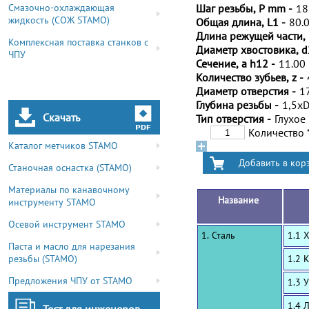
Смазочно-охлаждающая
Шаг резьбы, P mm -
18
жидкость (СОЖ STAMO)
Общая длина, L1 -
80.
Длина режущей части, 
Комплексная поставка станков с
Диаметр хвостовика, d
ЧПУ
Сечение, a h12 -
11.00
Количество зубьев, z -
Диаметр отверстия -
1
Глубина резьбы -
1,5x
Скачать
Тип отверстия -
Глухое
Количество
Каталог метчиков STAMO
Станочная оснастка (STAMO)
Материалы по канавочному
Название
инструменту STAMO
Осевой инструмент STAMO
1. Сталь
1.1 
Паста и масло для нарезания
резьбы (STAMO)
1.2 
Предложения ЧПУ от STAMO
1.3 
1.4 