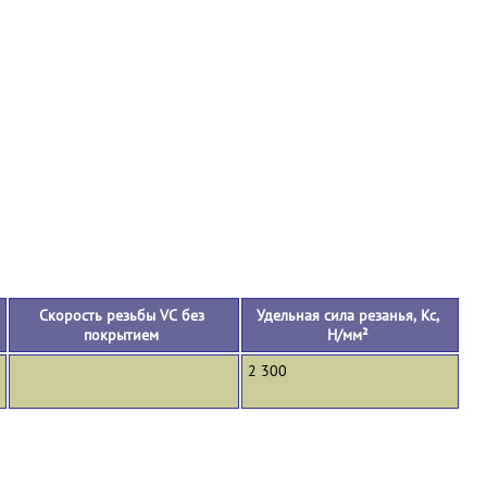
+
Скорость резьбы VC без
Удельная сила резанья, Кс,
покрытием
Н/мм²
2 300