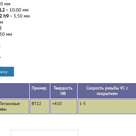
00 мм
L2 -
10.00 мм
2 h9 -
3.50 мм
мм
3
.50 мм
D
*
Пример
Твердость
Скорость резьбы VC с
HB
покрытием
 Титановые
ВТ22
<410
1-5
авы