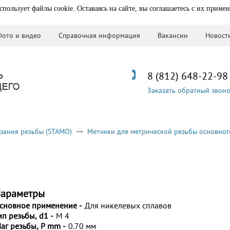
спользует файлы cookie. Оставаясь на сайте, вы соглашаетесь с их приме
Фото и видео
Справочная информация
Вакансии
Новост
8 (812) 648-22-98
Заказать обратный звон
зания резьбы (STAMO)
Метчики для метрической резьбы основног
араметры
сновное применение -
Для никелевых сплавов
ип резьбы, d1 -
M 4
аг резьбы, P mm -
0.70 мм