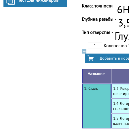
Тест для инженеров
Класс точности -
6
Глубина резьбы -
3,
Тип отверстия -
Гл
Количество
Название
1. Сталь
1.3 Угле
нелегир
1.4 Лег
стальное
1.5 Лег
каленна