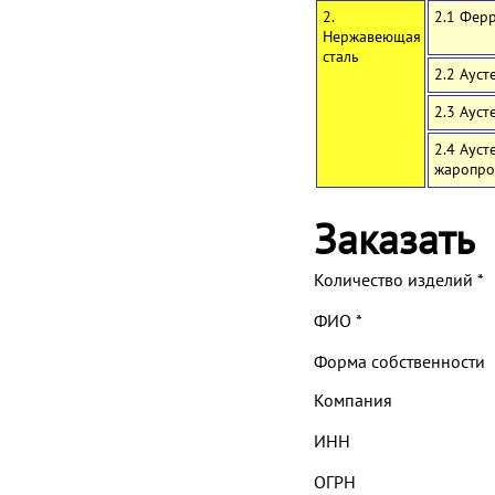
2.
2.1 Фер
Нержавеющая
сталь
2.2 Ауст
2.3 Аус
2.4 Аус
жаропро
Заказать
Количество изделий
*
ФИО
*
Форма собственности
Компания
ИНН
ОГРН