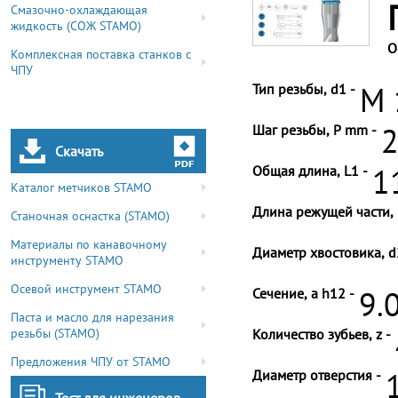
Смазочно-охлаждающая
жидкость (СОЖ STAMO)
О
Комплексная поставка станков с
ЧПУ
Тип резьбы, d1 -
M 
Шаг резьбы, P mm -
2
Скачать
Общая длина, L1 -
1
Каталог метчиков STAMO
Длина режущей части, 
Станочная оснастка (STAMO)
Материалы по канавочному
Диаметр хвостовика, d
инструменту STAMO
Осевой инструмент STAMO
Сечение, a h12 -
9.
Паста и масло для нарезания
резьбы (STAMO)
Количество зубьев, z -
Предложения ЧПУ от STAMO
Диаметр отверстия -