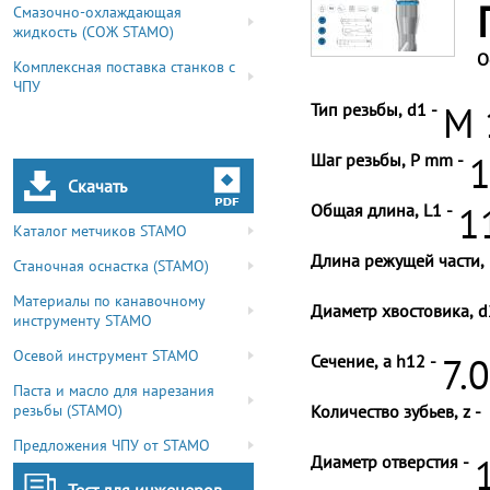
Смазочно-охлаждающая
жидкость (СОЖ STAMO)
О
Комплексная поставка станков с
ЧПУ
Тип резьбы, d1 -
M 
Шаг резьбы, P mm -
1
Скачать
Общая длина, L1 -
1
Каталог метчиков STAMO
Длина режущей части, 
Станочная оснастка (STAMO)
Материалы по канавочному
Диаметр хвостовика, d
инструменту STAMO
Осевой инструмент STAMO
Сечение, a h12 -
7.
Паста и масло для нарезания
резьбы (STAMO)
Количество зубьев, z -
Предложения ЧПУ от STAMO
Диаметр отверстия -