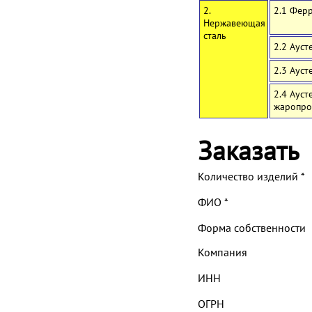
2.
2.1 Фер
Нержавеющая
сталь
2.2 Ауст
2.3 Аус
2.4 Аус
жаропро
Заказать
Количество изделий
*
ФИО
*
Форма собственности
Компания
ИНН
ОГРН