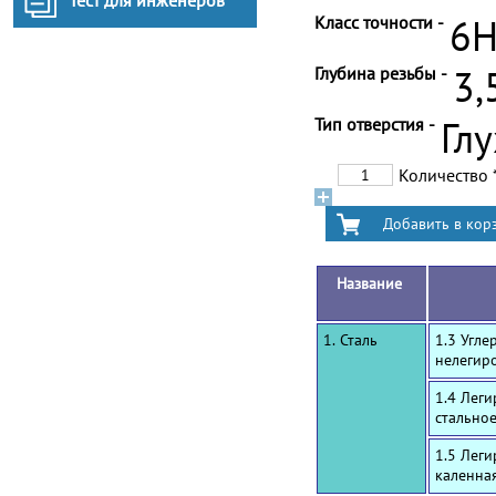
Тест для инженеров
Класс точности -
6
Глубина резьбы -
3,
Тип отверстия -
Гл
Количество
Название
1. Сталь
1.3 Угле
нелегир
1.4 Лег
стальное
1.5 Лег
каленна