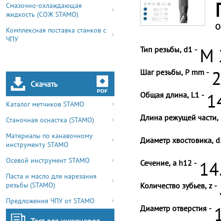
Смазочно-охлаждающая
жидкость (СОЖ STAMO)
О
Комплексная поставка станков с
ЧПУ
Тип резьбы, d1 -
M 
Шаг резьбы, P mm -
2
Скачать
Общая длина, L1 -
1
Каталог метчиков STAMO
Длина режущей части, 
Станочная оснастка (STAMO)
Материалы по канавочному
Диаметр хвостовика, d
инструменту STAMO
Осевой инструмент STAMO
Сечение, a h12 -
14
Паста и масло для нарезания
резьбы (STAMO)
Количество зубьев, z -
Предложения ЧПУ от STAMO
Диаметр отверстия -