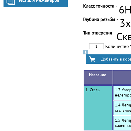
Тест для инженеров
Класс точности -
6
Глубина резьбы -
3
Тип отверстия -
Ск
Количество
Название
1. Сталь
1.3 Угле
нелегир
1.4 Лег
стальное
1.5 Лег
каленна