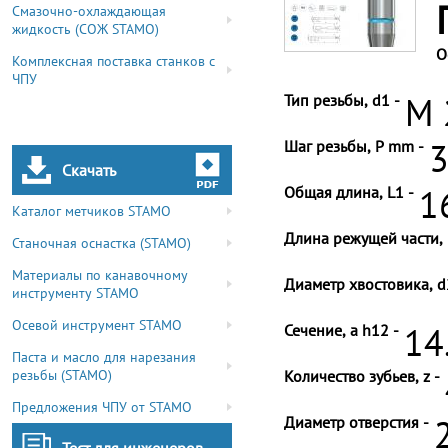
Смазочно-охлаждающая
жидкость (СОЖ STAMO)
О
Комплексная поставка станков с
ЧПУ
Тип резьбы, d1 -
M 
Шаг резьбы, P mm -
3
Скачать
Общая длина, L1 -
1
Каталог метчиков STAMO
Длина режущей части, 
Станочная оснастка (STAMO)
Материалы по канавочному
Диаметр хвостовика, d
инструменту STAMO
Осевой инструмент STAMO
Сечение, a h12 -
14
Паста и масло для нарезания
резьбы (STAMO)
Количество зубьев, z -
Предложения ЧПУ от STAMO
Диаметр отверстия -