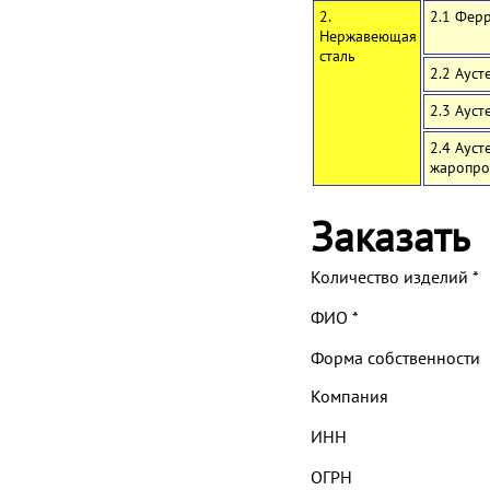
2.
2.1 Фер
Нержавеющая
сталь
2.2 Ауст
2.3 Аус
2.4 Аус
жаропро
Заказать
Количество изделий
*
ФИО
*
Форма собственности
Компания
ИНН
ОГРН