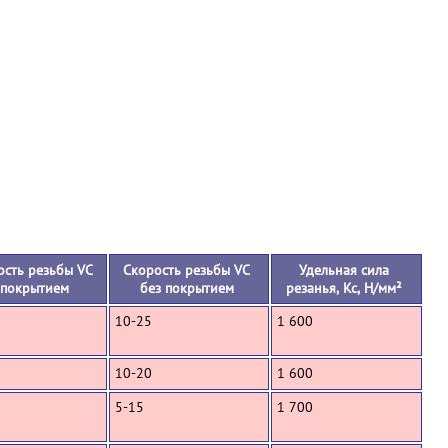
+
ость резьбы VC
Скорость резьбы VC
Удельная сила
 покрытием
без покрытием
резанья, Кс, Н/мм²
10-25
1 600
10-20
1 600
5-15
1 700