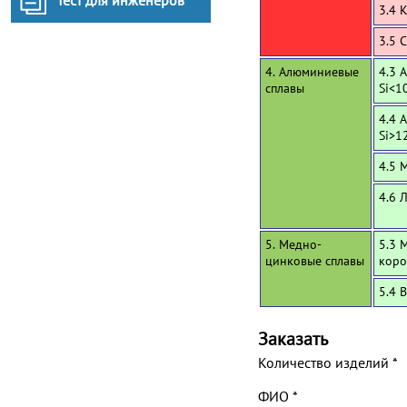
Тест для инженеров
3.4 
3.5 
4. Алюминиевые
4.3 
сплавы
Si<1
4.4 
Si>1
4.5 
4.6 
5. Медно-
5.3 
цинковые сплавы
коро
5.4 
Заказать
Количество изделий
*
ФИО
*