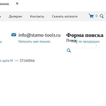
×
нением.
0
и
Дилерам
Контакты
Скачать каталоги
info@stamo-tools.ru
Форма поиска
Поиск
Написать нам письмо
FAQ по продукции
ок
о шага M
ST160066