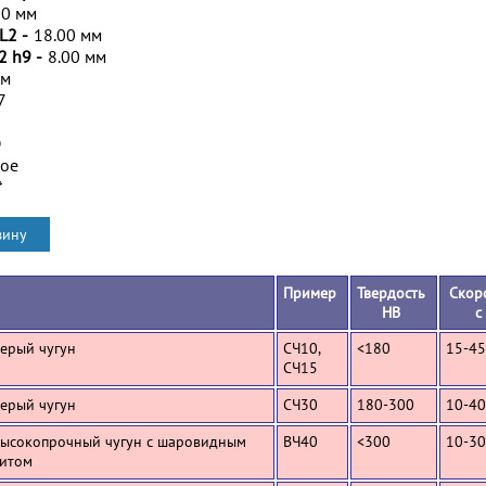
00 мм
L2 -
18.00 мм
2 h9 -
8.00 мм
мм
7
D
ное
*
Пример
Твердость
Скор
HB
с
Серый чугун
СЧ10,
<180
15-45
СЧ15
Серый чугун
СЧ30
180-300
10-40
Высокопрочный чугун с шаровидным
ВЧ40
<300
10-30
итом