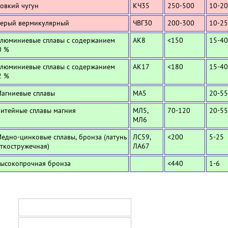
Ковкий чугун
КЧ35
250-500
10-20
Серый вермикулярный
ЧВГ30
200-300
10-25
Алюминиевые сплавы с содержанием
АК8
<150
15-40
0 %
Алюминиевые сплавы с содержанием
АК17
<180
15-40
2 %
Магниевые сплавы
МА5
20-55
Литейные сплавы магния
МЛ5,
70-120
20-55
МЛ6
Медно-цинковые сплавы, бронза (латунь
ЛС59,
<200
5-25
ткостружечная)
ЛА67
Высокопрочная бронза
<440
1-6