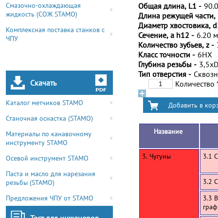
Смазочно-охлаждающая
Общая длина, L1 -
90.
жидкость (СОЖ STAMO)
Длина режущей части, 
Диаметр хвостовика, d
Комплексная поставка станков с
Сечение, a h12 -
6.20 
ЧПУ
Количество зубьев, z -
Класс точности -
6HX
Глубина резьбы -
3,5x
Тип отверстия -
Сквоз
Скачать
Количество
Каталог метчиков STAMO
Станочная оснастка (STAMO)
Название
Материалы по канавочному
инструменту STAMO
3. Чугуны
3.1 
Осевой инструмент STAMO
Паста и масло для нарезания
3.2 
резьбы (STAMO)
Предложения ЧПУ от STAMO
3.3 
граф