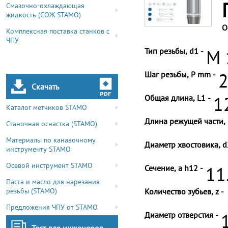
Смазочно-охлаждающая
жидкость (СОЖ STAMO)
О
Комплексная поставка станков с
ЧПУ
Тип резьбы, d1 -
M 
Шаг резьбы, P mm -
2
Скачать
Общая длина, L1 -
1
Каталог метчиков STAMO
Длина режущей части, 
Станочная оснастка (STAMO)
Материалы по канавочному
Диаметр хвостовика, d
инструменту STAMO
Осевой инструмент STAMO
Сечение, a h12 -
11
Паста и масло для нарезания
резьбы (STAMO)
Количество зубьев, z -
Предложения ЧПУ от STAMO
Диаметр отверстия -