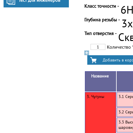
Тест для инженеров
Класс точности -
6
Глубина резьбы -
3
Тип отверстия -
Ск
Количество
Название
3. Чугуны
3.1 Сер
3.2 Сер
3.3 Выс
шарови