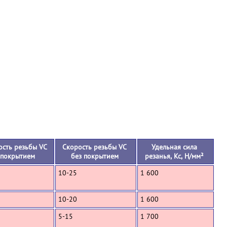
+
ость резьбы VC
Скорость резьбы VC
Удельная сила
 покрытием
без покрытием
резанья, Кс, Н/мм²
10-25
1 600
10-20
1 600
5-15
1 700