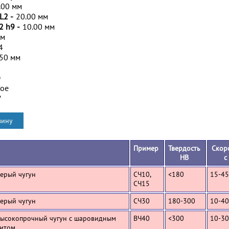
.00 мм
L2 -
20.00 мм
2 h9 -
10.00 мм
мм
4
.50 мм
D
ное
*
Пример
Твердость
Скор
HB
с
Серый чугун
СЧ10,
<180
15-45
СЧ15
Серый чугун
СЧ30
180-300
10-40
Высокопрочный чугун с шаровидным
ВЧ40
<300
10-30
итом