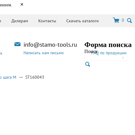
×
нением.
0
и
Дилерам
Контакты
Скачать каталоги
info@stamo-tools.ru
Форма поиска
Поиск
Написать нам письмо
FAQ по продукции
ок
о шага M
ST160043