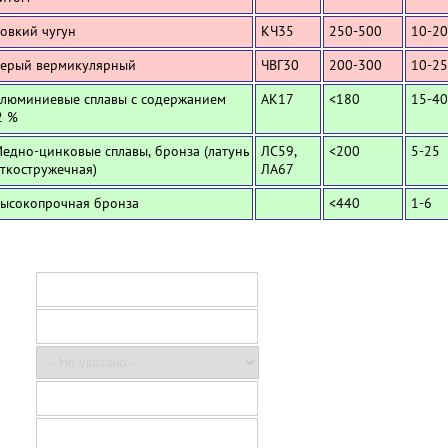
Ковкий чугун
КЧ35
250-500
10-20
Серый вермикулярный
ЧВГ30
200-300
10-25
Алюминиевые сплавы с содержанием
АК17
<180
15-40
2 %
Медно-цинковые сплавы, бронза (латунь
ЛС59,
<200
5-25
ткостружечная)
ЛА67
Высокопрочная бронза
<440
1-6