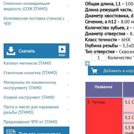
Смазочно-охлаждающая
Общая длина, L1 -
100
жидкость (СОЖ STAMO)
Длина режущей части, 
Диаметр хвостовика, d
Комплексная поставка станков с
Сечение, a h12 -
8.00 
ЧПУ
Количество зубьев, z -
Диаметр отверстия -
8
Класс точности -
6HX
Глубина резьбы -
3,5x
Скачать
Тип отверстия -
Сквоз
Количество
Каталог метчиков STAMO
Станочная оснастка (STAMO)
Материалы по канавочному
Название
инструменту STAMO
Осевой инструмент STAMO
3. Чугуны
3.1 
Паста и масло для нарезания
резьбы (STAMO)
3.2 
Предложения ЧПУ от STAMO
3.3 
граф