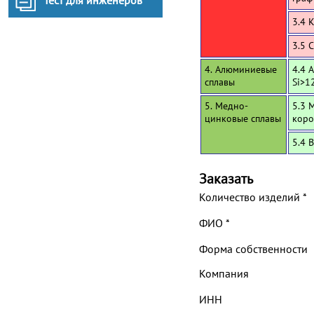
Тест для инженеров
3.4 
3.5 
4. Алюминиевые
4.4 
сплавы
Si>1
5. Медно-
5.3 
цинковые сплавы
коро
5.4 
Заказать
Количество изделий
*
ФИО
*
Форма собственности
Компания
ИНН