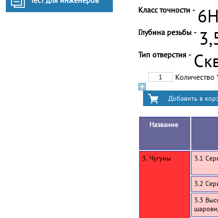
Тест для инженеров
Класс точности -
6
Глубина резьбы -
3,
Тип отверстия -
Ск
Количество
Название
3. Чугуны
3.1 Сер
3.2 Сер
3.3 Выс
шарови