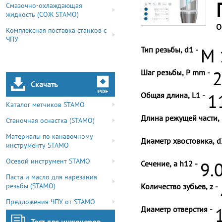
Смазочно-охлаждающая
жидкость (СОЖ STAMO)
О
Комплексная поставка станков с
ЧПУ
Тип резьбы, d1 -
M 
Шаг резьбы, P mm -
2
Скачать
Общая длина, L1 -
1
Каталог метчиков STAMO
Длина режущей части, 
Станочная оснастка (STAMO)
Материалы по канавочному
Диаметр хвостовика, d
инструменту STAMO
Осевой инструмент STAMO
Сечение, a h12 -
9.
Паста и масло для нарезания
резьбы (STAMO)
Количество зубьев, z -
Предложения ЧПУ от STAMO
Диаметр отверстия -