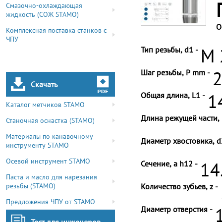
Смазочно-охлаждающая
жидкость (СОЖ STAMO)
О
Комплексная поставка станков с
ЧПУ
Тип резьбы, d1 -
M 
Шаг резьбы, P mm -
2
Скачать
Общая длина, L1 -
1
Каталог метчиков STAMO
Длина режущей части, 
Станочная оснастка (STAMO)
Материалы по канавочному
Диаметр хвостовика, d
инструменту STAMO
Осевой инструмент STAMO
Сечение, a h12 -
14
Паста и масло для нарезания
резьбы (STAMO)
Количество зубьев, z -
Предложения ЧПУ от STAMO
Диаметр отверстия -