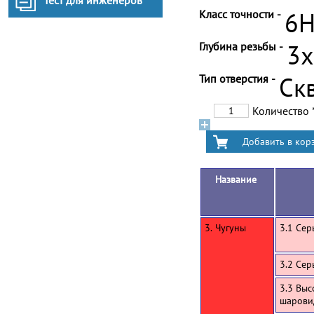
Тест для инженеров
Класс точности -
6
Глубина резьбы -
3
Тип отверстия -
Ск
Количество
Название
3. Чугуны
3.1 Сер
3.2 Сер
3.3 Выс
шарови