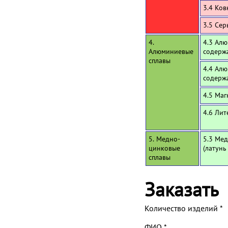
3.4 Ков
3.5 Се
4.
4.3 Алю
Алюминиевые
содерж
сплавы
4.4 Алю
содерж
4.5 Маг
4.6 Лит
5. Медно-
5.3 Мед
цинковые
(латунь
сплавы
Заказать
Количество изделий
*
ФИО
*