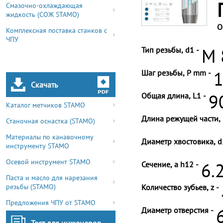
Смазочно-охлаждающая
жидкость (СОЖ STAMO)
О
Комплексная поставка станков с
ЧПУ
Тип резьбы, d1 -
M 
Шаг резьбы, P mm -
1
Скачать
Общая длина, L1 -
9
Каталог метчиков STAMO
Длина режущей части, 
Станочная оснастка (STAMO)
Материалы по канавочному
Диаметр хвостовика, d
инструменту STAMO
Осевой инструмент STAMO
Сечение, a h12 -
6.
Паста и масло для нарезания
резьбы (STAMO)
Количество зубьев, z -
Предложения ЧПУ от STAMO
Диаметр отверстия -