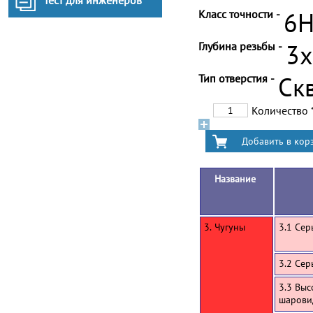
Тест для инженеров
Класс точности -
6
Глубина резьбы -
3
Тип отверстия -
Ск
Количество
Название
3. Чугуны
3.1 Сер
3.2 Сер
3.3 Выс
шарови