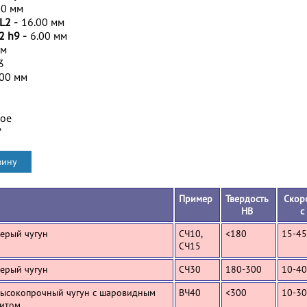
00 мм
L2 -
16.00 мм
2 h9 -
6.00 мм
мм
3
.00 мм
ное
*
Пример
Твердость
Скор
HB
с
Серый чугун
СЧ10,
<180
15-45
СЧ15
Серый чугун
СЧ30
180-300
10-40
Высокопрочный чугун с шаровидным
ВЧ40
<300
10-30
итом