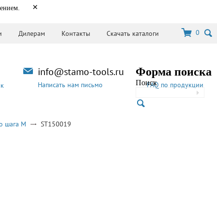
×
нением.
0
и
Дилерам
Контакты
Скачать каталоги
info@stamo-tools.ru
Форма поиска
Поиск
Написать нам письмо
FAQ по продукции
ок
о шага M
ST150019