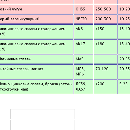
Ковкий чугун
КЧ35
250-500
10-20
Серый вермикулярный
ЧВГ30
200-300
10-25
Алюминиевые сплавы с содержанием
АК8
<150
15-40
0 %
Алюминиевые сплавы с содержанием
АК17
<180
15-40
2 %
Магниевые сплавы
МА5
20-55
Литейные сплавы магния
МЛ5,
70-120
20-55
МЛ6
Медно-цинковые сплавы, бронза (латунь
ЛС59,
<200
5-25
ткостружечная)
ЛА67