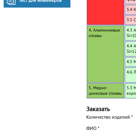
Тест для инженеров
3.4 
3.5 
4. Алюминиевые
4.3 
сплавы
Si<1
4.4 
Si>1
4.5 
4.6 
5. Медно-
5.3 
цинковые сплавы
коро
Заказать
Количество изделий
*
ФИО
*