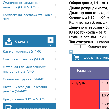
Смазочно-охлаждающая
Общая длина, L1 -
80.
жидкость (СОЖ STAMO)
Длина режущей части, 
Диаметр хвостовика, d
Комплексная поставка станков с
Сечение, a h12 -
4.90 
ЧПУ
Количество зубьев, z -
Диаметр отверстия -
5
Класс точности -
6HX
Глубина резьбы -
3xD
Скачать
Тип отверстия -
Сквоз
Количество
Каталог метчиков STAMO
Станочная оснастка (STAMO)
Материалы по канавочному
Название
инструменту STAMO
Осевой инструмент STAMO
3. Чугуны
3.1 
Паста и масло для нарезания
резьбы (STAMO)
3.2 
Предложения ЧПУ от STAMO
3.3 
граф