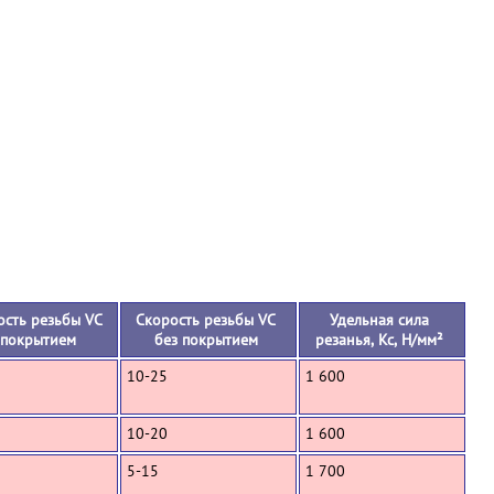
+
ость резьбы VC
Скорость резьбы VC
Удельная сила
 покрытием
без покрытием
резанья, Кс, Н/мм²
10-25
1 600
10-20
1 600
5-15
1 700