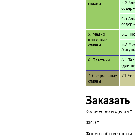
4.2 Ал
сплавы
содерж
4.3 Ал
содерж
5. Медно-
5.1 Чи
цинковые
5.2 Ме
сплавы
(латун
6. Пластики
6.1 Те
(длинн
7. Специальные
7.1 Чи
сплавы
Заказать
Количество изделий
*
ФИО
*
Форма собственности