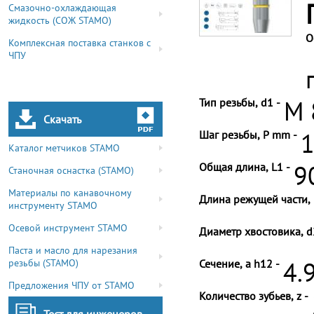
Смазочно-охлаждающая
жидкость (СОЖ STAMO)
О
Комплексная поставка станков с
ЧПУ
Тип резьбы, d1 -
M 
Скачать
Шаг резьбы, P mm -
1
Каталог метчиков STAMO
Общая длина, L1 -
9
Станочная оснастка (STAMO)
Материалы по канавочному
Длина режущей части, 
инструменту STAMO
Осевой инструмент STAMO
Диаметр хвостовика, d
Паста и масло для нарезания
резьбы (STAMO)
Сечение, a h12 -
4.
Предложения ЧПУ от STAMO
Количество зубьев, z -