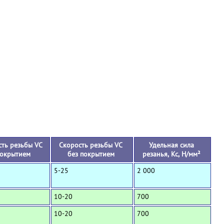
+
ть резьбы VC
Скорость резьбы VC
Удельная сила
покрытием
без покрытием
резанья, Кс, Н/мм²
5-25
2 000
10-20
700
10-20
700