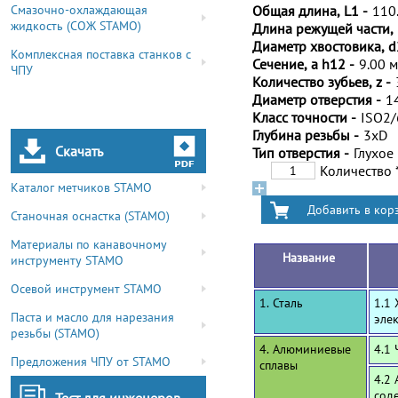
Смазочно-охлаждающая
Общая длина, L1 -
110
жидкость (СОЖ STAMO)
Длина режущей части, 
Диаметр хвостовика, d
Комплексная поставка станков с
Сечение, a h12 -
9.00 
ЧПУ
Количество зубьев, z -
Диаметр отверстия -
1
Класс точности -
ISO2
Глубина резьбы -
3xD
Скачать
Тип отверстия -
Глухое
Количество
Каталог метчиков STAMO
Станочная оснастка (STAMO)
Материалы по канавочному
Название
инструменту STAMO
Осевой инструмент STAMO
1. Сталь
1.1
Паста и масло для нарезания
эле
резьбы (STAMO)
4. Алюминиевые
4.1
Предложения ЧПУ от STAMO
сплавы
4.2
сод