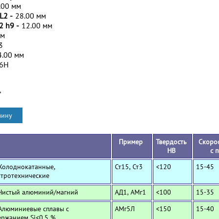
.00 мм
L2 -
28.00 мм
2 h9 -
12.00 мм
мм
3
4.00 мм
/6H
*
Пример
Твердость
Скорос
HB
с 
 Холоднокатанные,
Ст15, Ст3
<120
15-45
ктротехнические
 Чистый алюминий/магний
АД1, АМг1
<100
15-35
 Алюминиевые сплавы с
АМг5Л
<150
15-40
ержанием Si<0,5 %