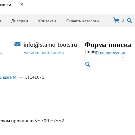
×
нением.
0
и
Дилерам
Контакты
Скачать каталоги
info@stamo-tools.ru
Форма поиска
Поиск
Написать нам письмо
FAQ по продукции
ок
о шага M
ST141071
делом прочности <= 700 Н/мм2