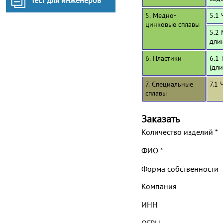
Тест для инженеров
5. Медно-
5.1 
цинковые сплавы
5.2
дли
6. Пластики
6.1 
(дл
7. Специальные
7.1 
сплавы
Заказать
Количество изделий
*
ФИО
*
Форма собственности
Компания
ИНН