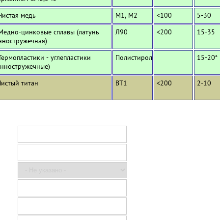
Чистая медь
М1, М2
<100
5-30
 Медно-цинковые сплавы (латунь
Л90
<200
15-35
нностружечная)
Термопластики - углепластики
Полистирол
15-20*
инностружечные)
Чистый титан
ВТ1
<200
2-10