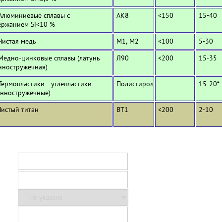
 Алюминиевые сплавы с
АК8
<150
15-40
ержанием Si<10 %
Чистая медь
М1, М2
<100
5-30
 Медно-цинковые сплавы (латунь
Л90
<200
15-35
нностружечная)
Термопластики - углепластики
Полистирол
15-20*
инностружечные)
Чистый титан
ВТ1
<200
2-10