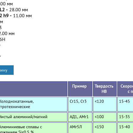
.00 мм
L2 -
28.00 мм
2 h9 -
11.00 мм
мм
3
2.00 мм
/6H
D
*
Пример
Твердость
Скорос
HB
с 
 Холоднокатанные,
Ст15, Ст3
<120
15-45
ктротехнические
 Чистый алюминий/магний
АД1, АМг1
<100
15-35
 Алюминиевые сплавы с
АМг5Л
<150
15-40
ержанием Si<0,5 %