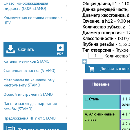
Смазочно-охлаждающая
Общая длина, L1 -
110
жидкость (СОЖ STAMO)
Длина режущей части, 
Диаметр хвостовика, d
Комплексная поставка станков с
Сечение, a h12 -
9.00 
ЧПУ
Количество зубьев, z -
Диаметр отверстия -
1
Класс точности -
ISO2
Глубина резьбы -
1,5x
Скачать
Тип отверстия -
Глухое
Количество
Каталог метчиков STAMO
Станочная оснастка (STAMO)
Материалы по канавочному
Название
инструменту STAMO
Осевой инструмент STAMO
1. Сталь
1.1
Паста и масло для нарезания
эле
резьбы (STAMO)
4. Алюминиевые
4.1
Предложения ЧПУ от STAMO
сплавы
4.2
сод