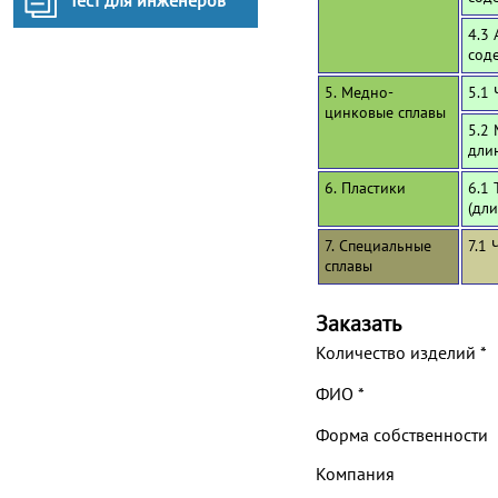
Тест для инженеров
4.3
сод
5. Медно-
5.1 
цинковые сплавы
5.2
дли
6. Пластики
6.1 
(дл
7. Специальные
7.1 
сплавы
Заказать
Количество изделий
*
ФИО
*
Форма собственности
Компания