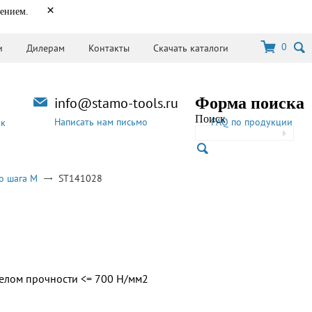
×
нением.
0
и
Дилерам
Контакты
Скачать каталоги
info@stamo-tools.ru
Форма поиска
Поиск
Написать нам письмо
FAQ по продукции
ок
о шага M
ST141028
делом прочности <= 700 Н/мм2