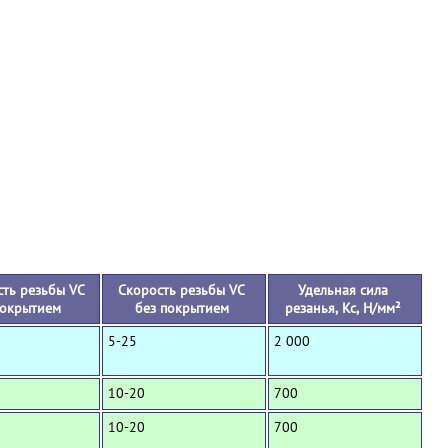
+
ть резьбы VC
Скорость резьбы VC
Удельная сила
покрытием
без покрытием
резанья, Кс, Н/мм²
5-25
2 000
10-20
700
10-20
700