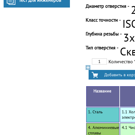
Тест для инженеров
Диаметр отверстия -
Класс точности -
IS
Глубина резьбы -
3
Тип отверстия -
Ск
Количество
Название
1. Сталь
1.1 Хо
электр
4. Алюминиевые
4.1 Чи
сплавы