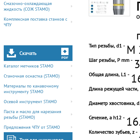
Смазочно-охлаждающая
жидкость (СОЖ STAMO)
О
Комплексная поставка станков с
ЧПУ
Тип резьбы, d1 -
M 
Скачать
Шаг резьбы, P mm -
3
Каталог метчиков STAMO
Общая длина, L1 -
1
Станочная оснастка (STAMO)
Материалы по канавочному
Длина режущей части, 
инструменту STAMO
Осевой инструмент STAMO
Диаметр хвостовика, d
Паста и масло для нарезания
резьбы (STAMO)
Сечение, a h12 -
16
Предложения ЧПУ от STAMO
Количество зубьев, z -