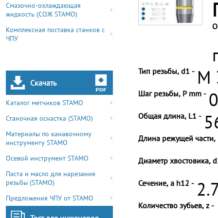
Смазочно-охлаждающая
жидкость (СОЖ STAMO)
О
Комплексная поставка станков с
ЧПУ
Тип резьбы, d1 -
M 
Скачать
Шаг резьбы, P mm -
0
Каталог метчиков STAMO
Общая длина, L1 -
5
Станочная оснастка (STAMO)
Материалы по канавочному
Длина режущей части, 
инструменту STAMO
Осевой инструмент STAMO
Диаметр хвостовика, d
Паста и масло для нарезания
резьбы (STAMO)
Сечение, a h12 -
2.
Предложения ЧПУ от STAMO
Количество зубьев, z -