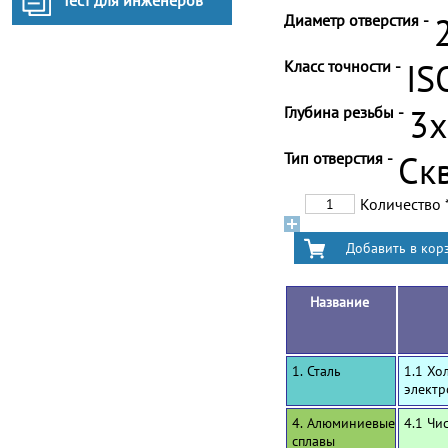
Тест для инженеров
Диаметр отверстия -
Класс точности -
IS
Глубина резьбы -
3
Тип отверстия -
Ск
Количество
Название
1. Сталь
1.1 Хо
электр
4. Алюминиевые
4.1 Чи
сплавы