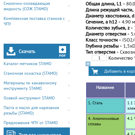
Смазочно-охлаждающая
Общая длина, L1 -
80.
жидкость (СОЖ STAMO)
Длина режущей части, 
Диаметр хвостовика, d
Комплексная поставка станков с
Сечение, a h12 -
4.90 
ЧПУ
Количество зубьев, z -
Диаметр отверстия -
5
Класс точности -
ISO2
Глубина резьбы -
1,5x
Скачать
Тип отверстия -
Сквоз
Количество
Каталог метчиков STAMO
Станочная оснастка (STAMO)
Материалы по канавочному
Название
инструменту STAMO
Осевой инструмент STAMO
1. Сталь
1.1
Паста и масло для нарезания
эле
резьбы (STAMO)
4. Алюминиевые
4.1
Предложения ЧПУ от STAMO
сплавы
4.2