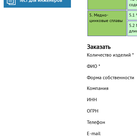
Тест для инженеров
сод
5. Медно-
5.1
цинковые сплавы
5.2
дли
Заказать
Количество изделий
*
ФИО
*
Форма собственности
Компания
ИНН
ОГРН
Телефон
E-mail