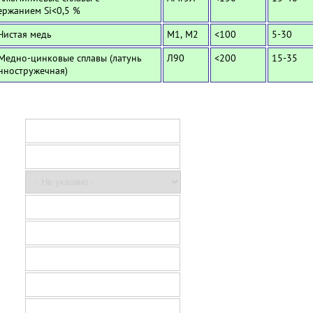
ержанием Si<0,5 %
 Чистая медь
М1, М2
<100
5-30
 Медно-цинковые сплавы (латунь
Л90
<200
15-35
нностружечная)