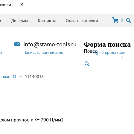
×
нением.
0
и
Дилерам
Контакты
Скачать каталоги
info@stamo-tools.ru
Форма поиска
Поиск
Написать нам письмо
FAQ по продукции
ок
о шага M
ST140015
делом прочности <= 700 Н/мм2