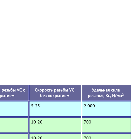
+
 резьбы VC с
Скорость резьбы VC
Удельная сила
рытием
без покрытием
резанья, Кс, Н/мм²
5-25
2 000
10-20
700
10-20
700