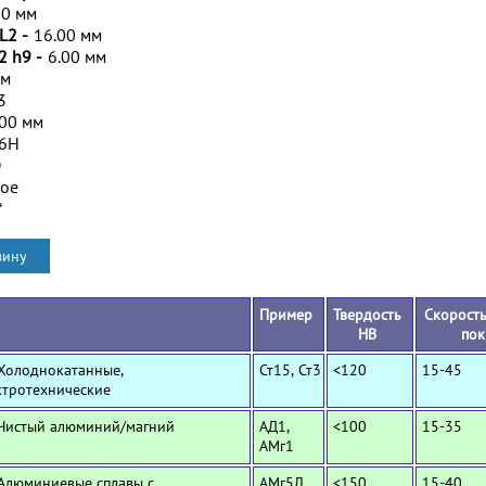
00 мм
L2 -
16.00 мм
2 h9 -
6.00 мм
мм
3
.00 мм
/6H
D
ное
*
Пример
Твердость
Скорость
HB
пок
 Холоднокатанные,
Ст15, Ст3
<120
15-45
ктротехнические
 Чистый алюминий/магний
АД1,
<100
15-35
АМг1
 Алюминиевые сплавы с
АМг5Л
<150
15-40