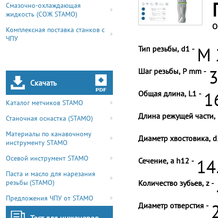
Смазочно-охлаждающая
жидкость (СОЖ STAMO)
О
Комплексная поставка станков с
ЧПУ
Тип резьбы, d1 -
M 
Шаг резьбы, P mm -
3
Скачать
Общая длина, L1 -
1
Каталог метчиков STAMO
Длина режущей части, 
Станочная оснастка (STAMO)
Материалы по канавочному
Диаметр хвостовика, d
инструменту STAMO
Осевой инструмент STAMO
Сечение, a h12 -
14
Паста и масло для нарезания
резьбы (STAMO)
Количество зубьев, z -
Предложения ЧПУ от STAMO
Диаметр отверстия -