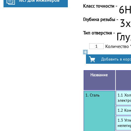
Тест для инженеров
Класс точности -
6
Глубина резьбы -
3
Тип отверстия -
Гл
Количество
Название
1. Сталь
1.1 Хо
электр
1.2 Ко
1.3 Уг
нелеги