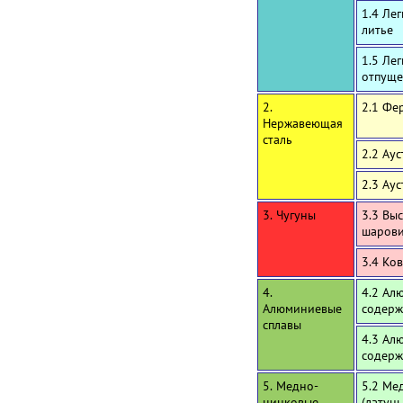
1.4 Ле
литье
1.5 Ле
отпуще
2.
2.1 Фе
Нержавеющая
сталь
2.2 Ау
2.3 Ау
3. Чугуны
3.3 Вы
шаров
3.4 Ко
4.
4.2 Ал
Алюминиевые
содерж
сплавы
4.3 Ал
содерж
5. Медно-
5.2 Ме
цинковые
(латун