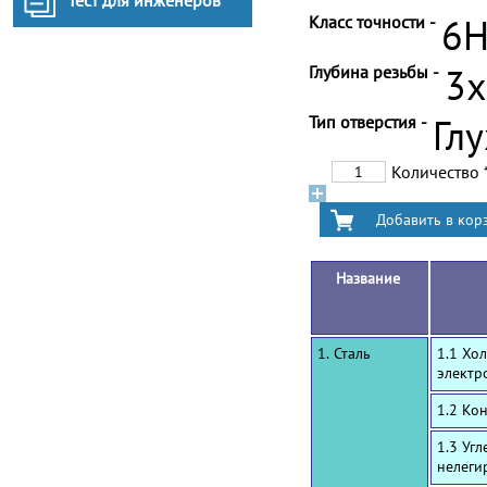
Тест для инженеров
Класс точности -
6
Глубина резьбы -
3
Тип отверстия -
Гл
Количество
Название
1. Сталь
1.1 Хо
электр
1.2 Ко
1.3 Уг
нелеги