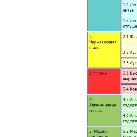
1.4 Ле
литье
1.5 Ле
отпуще
2.
2.1 Фе
Нержавеющая
сталь
2.2 Ау
2.3 Ау
3. Чугуны
3.3 Вы
шаров
3.4 Ко
4.
4.2 Ал
Алюминиевые
содерж
сплавы
4.3 Ал
содерж
5. Медно-
5.2 Ме
цинковые
(латун