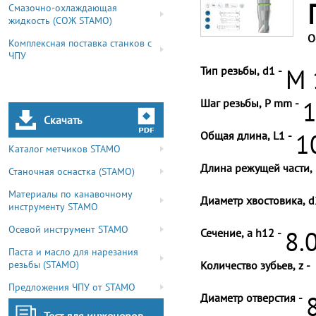
Смазочно-охлаждающая
жидкость (СОЖ STAMO)
О
Комплексная поставка станков с
ЧПУ
Тип резьбы, d1 -
M 
Шаг резьбы, P mm -
1
Скачать
Общая длина, L1 -
1
Каталог метчиков STAMO
Длина режущей части, 
Станочная оснастка (STAMO)
Материалы по канавочному
Диаметр хвостовика, d
инструменту STAMO
Осевой инструмент STAMO
Сечение, a h12 -
8.
Паста и масло для нарезания
резьбы (STAMO)
Количество зубьев, z -
Предложения ЧПУ от STAMO
Диаметр отверстия -