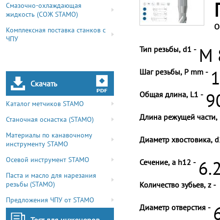
Смазочно-охлаждающая
жидкость (СОЖ STAMO)
О
Комплексная поставка станков с
ЧПУ
Тип резьбы, d1 -
M 
Шаг резьбы, P mm -
1
Скачать
Общая длина, L1 -
9
Каталог метчиков STAMO
Длина режущей части, 
Станочная оснастка (STAMO)
Материалы по канавочному
Диаметр хвостовика, d
инструменту STAMO
Осевой инструмент STAMO
Сечение, a h12 -
6.
Паста и масло для нарезания
резьбы (STAMO)
Количество зубьев, z -
Предложения ЧПУ от STAMO
Диаметр отверстия -