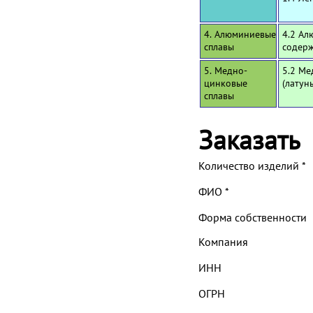
4. Алюминиевые
4.2 Ал
сплавы
содерж
5. Медно-
5.2 Ме
цинковые
(латун
сплавы
Заказать
Количество изделий
*
ФИО
*
Форма собственности
Компания
ИНН
ОГРН