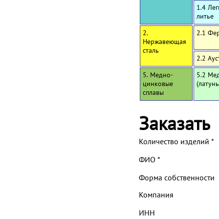
1.4 Ле
литье
2.
2.1 Фе
Нержавеющая
сталь
2.2 Ау
5. Медно-
5.2 Ме
цинковые
(латун
сплавы
Заказать
Количество изделий
*
ФИО
*
Форма собственности
Компания
ИНН