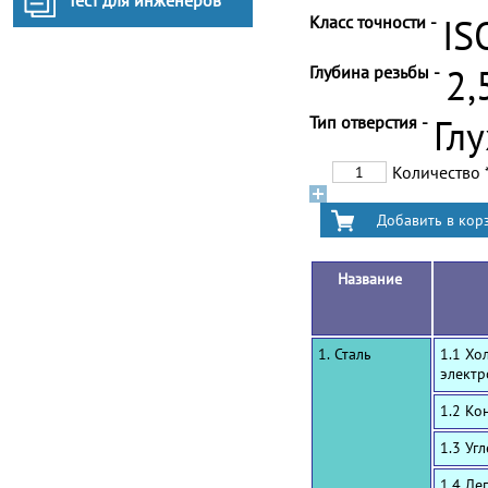
Тест для инженеров
Класс точности -
IS
Глубина резьбы -
2,
Тип отверстия -
Гл
Количество
Название
1. Сталь
1.1 Хо
электр
1.2 Ко
1.3 Уг
1.4 Ле