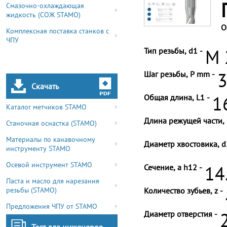
Смазочно-охлаждающая
жидкость (СОЖ STAMO)
О
Комплексная поставка станков с
ЧПУ
Тип резьбы, d1 -
M 
Шаг резьбы, P mm -
3
Скачать
Общая длина, L1 -
1
Каталог метчиков STAMO
Длина режущей части, 
Станочная оснастка (STAMO)
Материалы по канавочному
Диаметр хвостовика, d
инструменту STAMO
Осевой инструмент STAMO
Сечение, a h12 -
14
Паста и масло для нарезания
резьбы (STAMO)
Количество зубьев, z -
Предложения ЧПУ от STAMO
Диаметр отверстия -