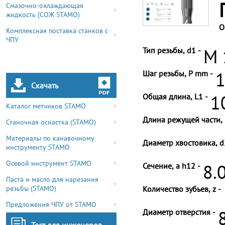
Смазочно-охлаждающая
жидкость (СОЖ STAMO)
О
Комплексная поставка станков с
ЧПУ
Тип резьбы, d1 -
M 
Шаг резьбы, P mm -
1
Скачать
Общая длина, L1 -
1
Каталог метчиков STAMO
Длина режущей части, 
Станочная оснастка (STAMO)
Материалы по канавочному
Диаметр хвостовика, d
инструменту STAMO
Осевой инструмент STAMO
Сечение, a h12 -
8.
Паста и масло для нарезания
резьбы (STAMO)
Количество зубьев, z -
Предложения ЧПУ от STAMO
Диаметр отверстия -