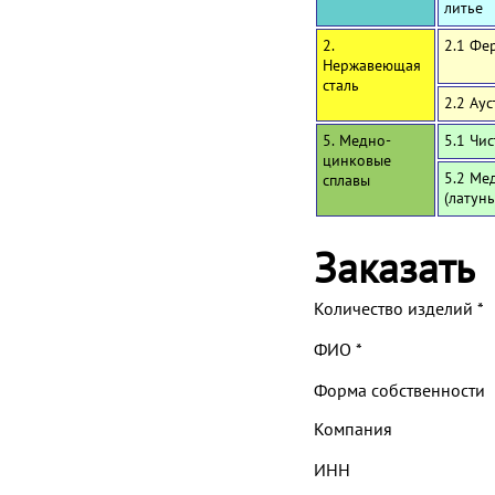
литье
2.
2.1 Фе
Нержавеющая
сталь
2.2 Ау
5. Медно-
5.1 Чи
цинковые
5.2 Ме
сплавы
(латун
Заказать
Количество изделий
*
ФИО
*
Форма собственности
Компания
ИНН