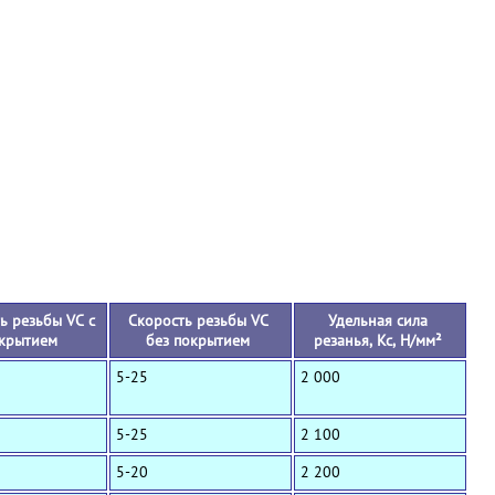
+
ь резьбы VC с
Скорость резьбы VC
Удельная сила
крытием
без покрытием
резанья, Кс, Н/мм²
5-25
2 000
5-25
2 100
5-20
2 200