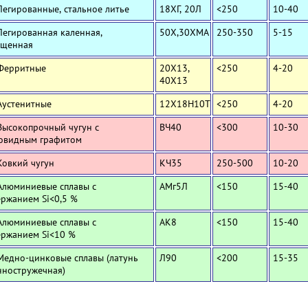
Легированные, стальное литье
18ХГ, 20Л
<250
10-40
Легированная каленная,
50Х,30ХМА
250-350
5-15
ущенная
 Ферритные
20Х13,
<250
4-20
40Х13
Аустенитные
12Х18Н10Т
<250
4-20
Высокопрочный чугун с
ВЧ40
<300
10-30
овидным графитом
Ковкий чугун
КЧ35
250-500
10-20
Алюминиевые сплавы с
АМг5Л
<150
15-40
ержанием Si<0,5 %
Алюминиевые сплавы с
АК8
<150
15-40
ержанием Si<10 %
Медно-цинковые сплавы (латунь
Л90
<200
15-35
нностружечная)