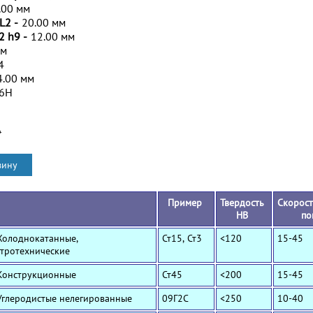
.00 мм
L2 -
20.00 мм
2 h9 -
12.00 мм
мм
4
4.00 мм
/6H
*
Пример
Твердость
Скорост
HB
по
Холоднокатанные,
Ст15, Ст3
<120
15-45
ктротехнические
 Конструкционные
Ст45
<200
15-45
Углеродистые нелегированные
09Г2С
<250
10-40