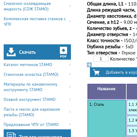
Смазочно-охлаждающая
Общая длина, L1 -
110
жидкость (СОЖ STAMO)
Длина режущей части, 
Диаметр хвостовика, d
Комплексная поставка станков с
Сечение, a h12 -
9.00 
ЧПУ
Количество зубьев, z -
Диаметр отверстия -
1
Класс точности -
ISO2
Глубина резьбы -
3xD
Скачать
Тип отверстия -
Глухое
Количество
Каталог метчиков STAMO
Станочная оснастка (STAMO)
Материалы по канавочному
Название
инструменту STAMO
Осевой инструмент STAMO
1. Сталь
1.1 
Паста и масло для нарезания
эле
резьбы (STAMO)
1.2
Предложения ЧПУ от STAMO
1.3 