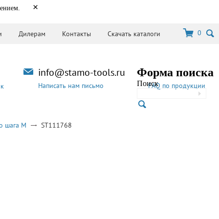
×
нением.
0
и
Дилерам
Контакты
Скачать каталоги
info@stamo-tools.ru
Форма поиска
Поиск
Написать нам письмо
FAQ по продукции
ок
о шага M
ST111768