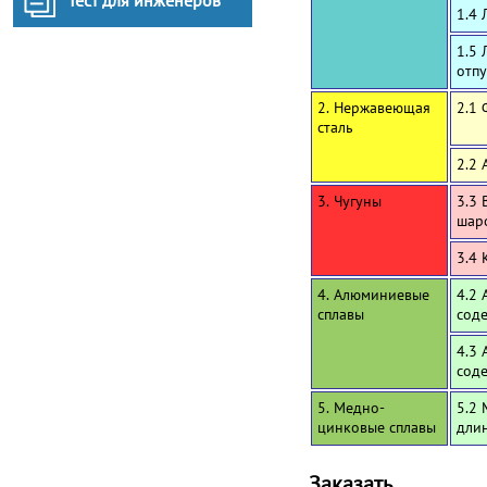
Тест для инженеров
1.4 
1.5 
отп
2. Нержавеющая
2.1
сталь
2.2 
3. Чугуны
3.3 
шар
3.4 
4. Алюминиевые
4.2 
сплавы
сод
4.3 
сод
5. Медно-
5.2 
цинковые сплавы
дли
Заказать