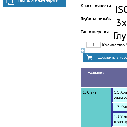
Тест для инженеров
Класс точности -
IS
Глубина резьбы -
3
Тип отверстия -
Гл
Количество
Название
1. Сталь
1.1 Хо
электр
1.2 Ко
1.3 Уг
нелеги