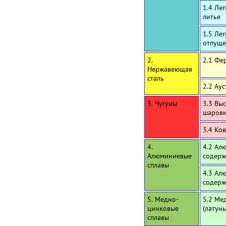
1.4 Ле
литье
1.5 Ле
отпуще
2.
2.1 Фе
Нержавеющая
сталь
2.2 Ау
3. Чугуны
3.3 Вы
шаров
3.4 Ко
4.
4.2 Ал
Алюминиевые
содерж
сплавы
4.3 Ал
содерж
5. Медно-
5.2 Ме
цинковые
(латун
сплавы