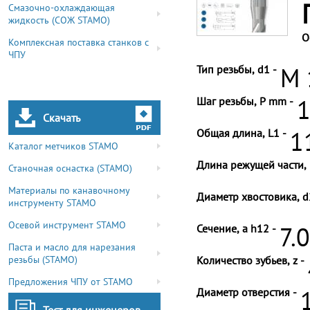
Смазочно-охлаждающая
жидкость (СОЖ STAMO)
О
Комплексная поставка станков с
ЧПУ
Тип резьбы, d1 -
M 
Шаг резьбы, P mm -
1
Скачать
Общая длина, L1 -
1
Каталог метчиков STAMO
Длина режущей части, 
Станочная оснастка (STAMO)
Материалы по канавочному
Диаметр хвостовика, d
инструменту STAMO
Осевой инструмент STAMO
Сечение, a h12 -
7.
Паста и масло для нарезания
резьбы (STAMO)
Количество зубьев, z -
Предложения ЧПУ от STAMO
Диаметр отверстия -